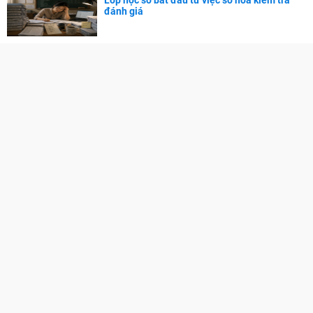
Lớp học số bắt đầu từ việc số hoá kiểm tra
Chứng chỉ tiếng Anh
đánh giá
Trung tâm Anh ngữ
Ngoại ngữ khác
DOL IELTS Đình Lực
DANH SÁCH TRƯỜNG
Đại học - Cao đẳng
Đại học trên Thế giới
Danh sách trường quốc tế ở Hà Nội
Danh sách các trường quốc tế tại TPHCM
CẨM NANG NGHỀ NGHIỆP
Chọn ngành - Chọn nghề
Phát triển bản thân
Phát triển sự nghiệp