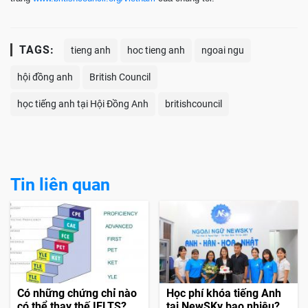
TAGS:
tieng anh
hoc tieng anh
ngoai ngu
hội đồng anh
British Council
học tiếng anh tại Hội Đồng Anh
britishcouncil
Tin liên quan
Có những chứng chỉ nào
Học phí khóa tiếng Anh
có thể thay thế IELTS?
tại NewSKy bao nhiêu?