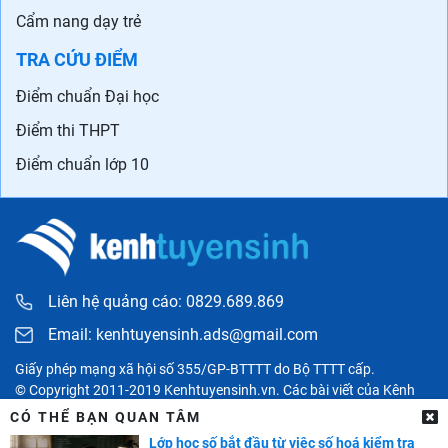
Cẩm nang dạy trẻ
TRA CỨU ĐIỂM
Điểm chuẩn Đại học
Điểm thi THPT
Điểm chuẩn lớp 10
Liên hệ quảng cáo: 0829.689.869
Email:
kenhtuyensinh.ads@gmail.com
Giấy phép mạng xã hội số 355/GP-BTTTT do Bộ TTTT cấp.
© Copyright 2011-2019 Kenhtuyensinh.vn. Các bài viết của Kênh
tuyển sinh chỉ có tính chất tham khảo, được tổng hợp từ các nguồn
CÓ THỂ BẠN QUAN TÂM
uy tín khác và bản quyền thuộc về các đối tác. Mọi thông tin liên
Lớp học số bắt đầu từ việc số hoá kiểm tra