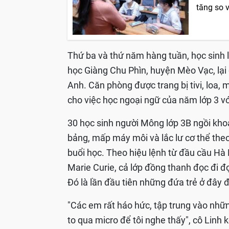
tăng so 
Thứ ba và thứ năm hàng tuần, học sinh l
học Giàng Chu Phìn, huyện Mèo Vạc, lại
Anh. Căn phòng được trang bị tivi, loa,
cho việc học ngoại ngữ của năm lớp 3 vớ
30 học sinh người Mông lớp 3B ngồi khoa
bảng, mấp máy môi và lắc lư cơ thể theo
buổi học. Theo hiệu lệnh từ đầu cầu Hà 
Marie Curie, cả lớp đồng thanh đọc đi đọ
Đó là lần đầu tiên những đứa trẻ ở đây 
"Các em rất háo hức, tập trung vào nhữn
to qua micro để tôi nghe thấy", cô Linh k