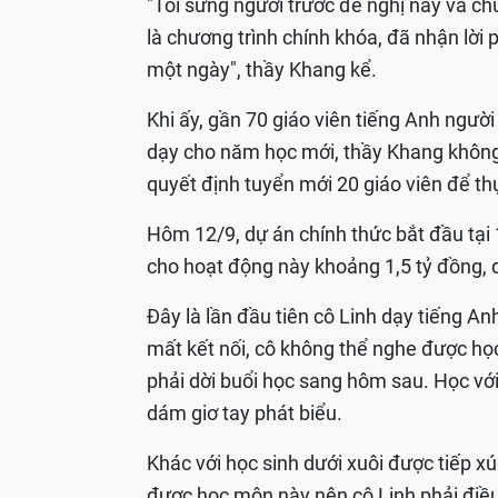
"Tôi sững người trước đề nghị này và ch
là chương trình chính khóa, đã nhận lời 
một ngày", thầy Khang kể.
Khi ấy, gần 70 giáo viên tiếng Anh ngườ
dạy cho năm học mới, thầy Khang không b
quyết định tuyển mới 20 giáo viên để th
Hôm 12/9, dự án chính thức bắt đầu tại 
cho hoạt động này khoảng 1,5 tỷ đồng, d
Đây là lần đầu tiên cô Linh dạy tiếng An
mất kết nối, cô không thể nghe được học
phải dời buổi học sang hôm sau. Học với
dám giơ tay phát biểu.
Khác với học sinh dưới xuôi được tiếp 
được học môn này nên cô Linh phải điề