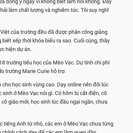
ưa đồng ý ngay vì không biết làm nổi không. Đây
phải làm chất lượng và nghiêm túc. Tôi suy nghĩ
i Việt của trường đều đã được phân công giảng
iết xếp thời khóa biểu ra sao. Cuối cùng, thầy
ực hiện dự án.
18 trường tiểu học của Mèo Vạc. Dự tính chi phí
o trường Marie Curie hỗ trợ.
h cho học sinh vùng cao. Dạy online nên đôi lúc
 sinh ở Mèo Vạc nói gì. Có hôm bị cắt điện, cô
 cô giáo mới, học sinh lúc đầu ngại ngần, chưa
xúc tiếng Anh từ nhỏ, các em ở Mèo Vạc chưa từng
u chỉnh cách dạy để các em làm quen dần.