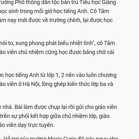
ường Phổ thông dân tộc bán trú Tiểu học Giàng
 học sinh trong mỗi giờ học tiếng Anh. Cô Tâm
ăm nay mới được về trường chính, lại được học
nói to, xung phong phát biểu nhiệt tình", cô Tâm
, giáo viên chủ nhiệm cũng học được bảng chữ cái
c học tiếng Anh từ lớp 1, 2 nên vào luôn chương
giáo viên ở Hà Nội, lồng ghép kiến thức lớp ba và
 nhà. Bài làm được chụp lại rồi gửi cho giáo viên
trên sự phối kết hợp giữa chủ nhiệm lớp, giáo
o viên dạy trực tuyến.
h. Hỗ trợ của trường Marie Curie đã cứu nguy cho