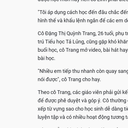
"Tôi áp dụng cách học đến đâu chắc đến 
hình thể và khẩu lệnh ngắn để các em dễ
Cô Đặng Thị Quỳnh Trang, 26 tuổi, phụ t
trú Tiểu học Tả Lủng, cũng gặp khó khăn
buổi học, cô Trang mở video, bài hát h
bài học.
"Nhiều em tiếp thu nhanh còn quay sang
nói được", cô Trang cho hay.
Theo cô Trang, các giáo viên phải gửi k
để được phê duyệt và góp ý. Cô thường d
xếp từ vựng sao cho học sinh dễ dàng t
luyện tập và có nhiều hoạt động tương t