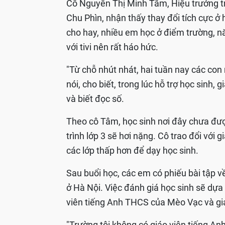
Cô Nguyễn Thị Minh Tâm, Hiệu trưởng tr
Chu Phìn, nhận thấy thay đổi tích cực ở
cho hay, nhiều em học ở điểm trường, n
với tivi nên rất háo hức.
"Từ chỗ nhút nhát, hai tuần nay các con 
nói, cho biết, trong lúc hỗ trợ học sinh
và biết đọc số.
Theo cô Tâm, học sinh nơi đây chưa đượ
trình lớp 3 sẽ hơi nặng. Cô trao đổi với 
các lớp thấp hơn để dạy học sinh.
Sau buổi học, các em có phiếu bài tập về
ở Hà Nội. Việc đánh giá học sinh sẽ dựa 
viên tiếng Anh THCS của Mèo Vạc và giá
"Trường tôi không có giáo viên tiếng An