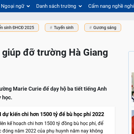
Ngoại ngữ
Danh sách trường
Cẩm nang nghề ngh
ển sinh ĐHCĐ 2025
Tuyến sinh
Gương sáng
 giúp đỡ trường Hà Giang
rường Marie Curie để dạy hộ ba tiết tiếng Anh
 học.
dự kiến chi hơn 1500 tỷ để bù học phí 2022
ên kế hoạch chi hơn 1500 tỷ đồng bù học phí, để
c đóng năm 2022 của phụ huynh năm nay không