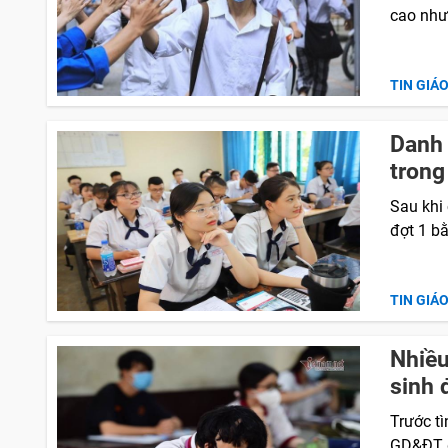
cao như
TIN GIÁ
Danh 
tron
Sau khi
đợt 1 bằ
TIN GIÁ
Nhiều
sinh 
Trước t
GD&ĐT đ