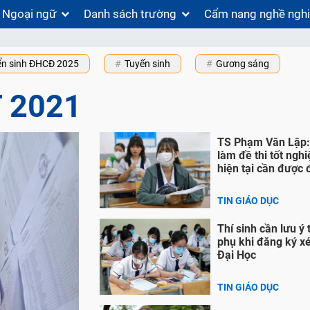
Ngoại ngữ
Danh sách trường
Cẩm nang nghề ngh
ển sinh ĐHCĐ 2025
Tuyến sinh
Gương sáng
T 2021
TS Phạm Văn Lập: 
làm đề thi tốt ng
hiện tại cần được 
TIN GIÁO DỤC
Thí sinh cần lưu ý 
phụ khi đăng ký xé
Đại Học
TIN GIÁO DỤC