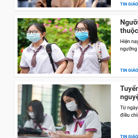
TIN GIÁ
Ngưỡn
thuộ
Hiện na
ngưỡng 
TIN GIÁ
Tuyển
nguy
Từ ngày
điều chỉ
TIN GIÁ