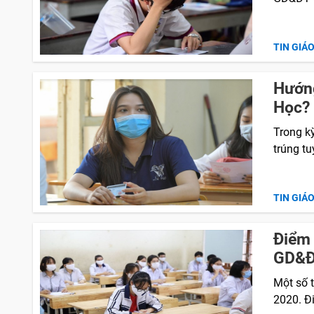
TIN GIÁ
Hướng
Học?
Trong k
trúng t
TIN GIÁ
Điểm 
GD&ĐT
Một số 
2020. Đi