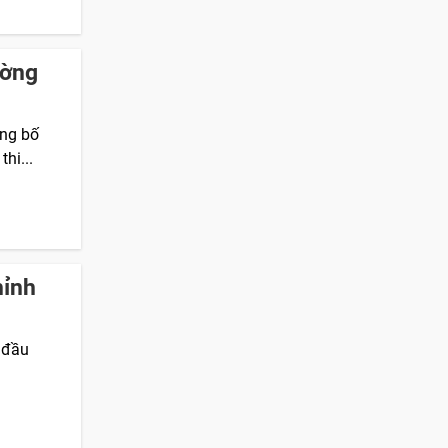
ường
ông bố
hi...
hỉnh
t đầu