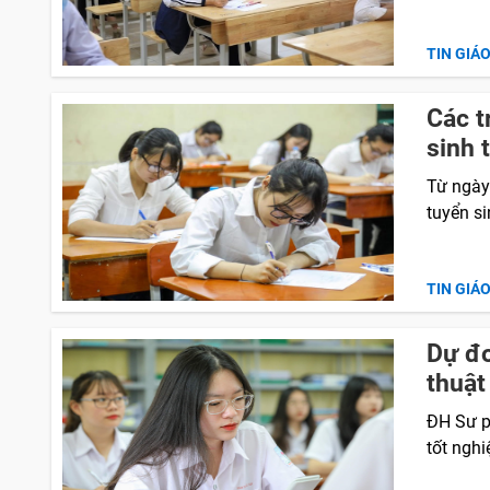
TIN GIÁ
Các t
sinh 
Từ ngày 
tuyển s
TIN GIÁ
Dự đ
thuậ
ĐH Sư p
tốt nghi