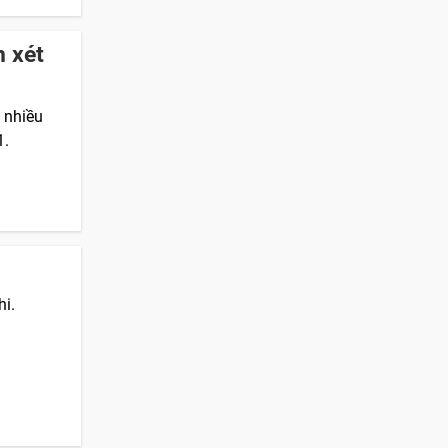
 xét
 nhiều
1.
hi.