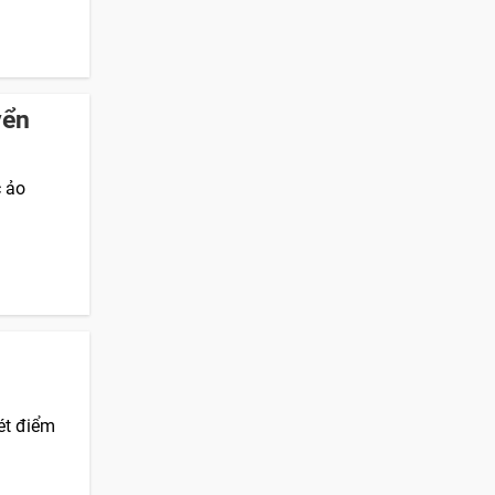
yển
c ảo
ét điểm