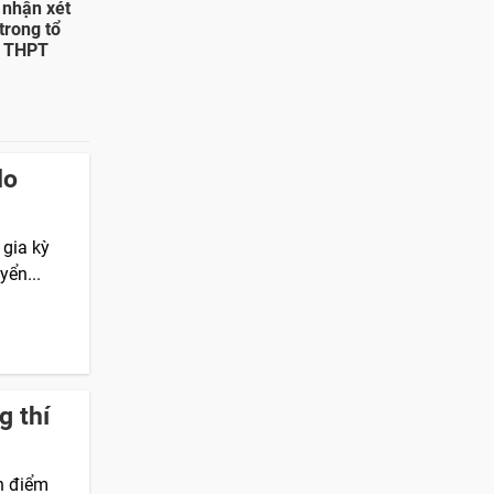
 nhận xét
trong tổ
p THPT
do
 gia kỳ
yển...
g thí
h điểm