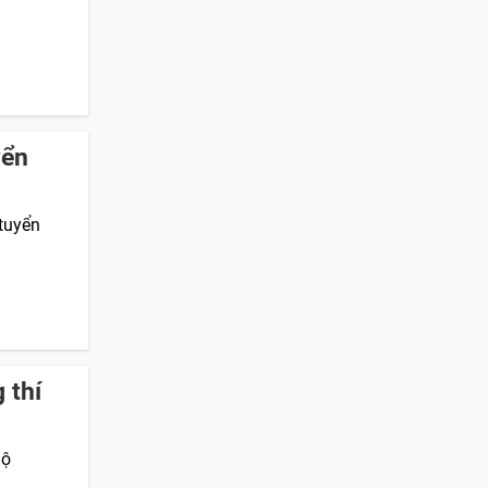
yển
 tuyển
 thí
Bộ