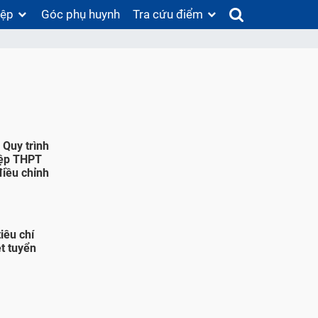
iệp
Góc phụ huynh
Tra cứu điểm
Quy trình
hiệp THPT
điều chỉnh
tiêu chí
t tuyển