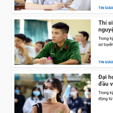
TIN GIÁ
Thí s
nguyệ
Trong kỳ
sơ tuyển
TIN GIÁ
Đại h
đầu 
Trong k
động từ