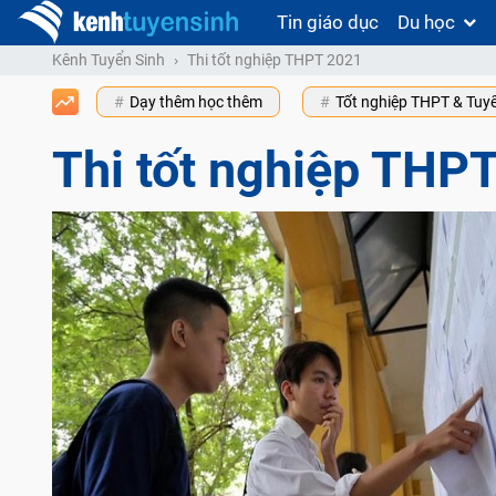
Tin giáo dục
Du học
Kênh Tuyển Sinh
Thi tốt nghiệp THPT 2021
Dạy thêm học thêm
Tốt nghiệp THPT & Tuy
Thi tốt nghiệp THP