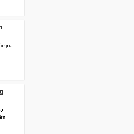
h
ải qua
ng
ao
ểm.