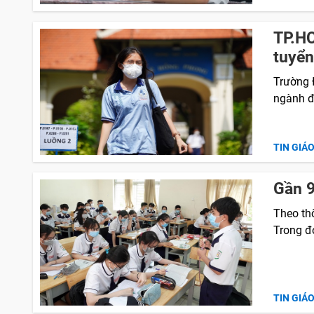
TP.HC
tuyển
Trường 
ngành đ
TIN GIÁ
Gần 9
Theo thố
Trong đó
TIN GIÁ