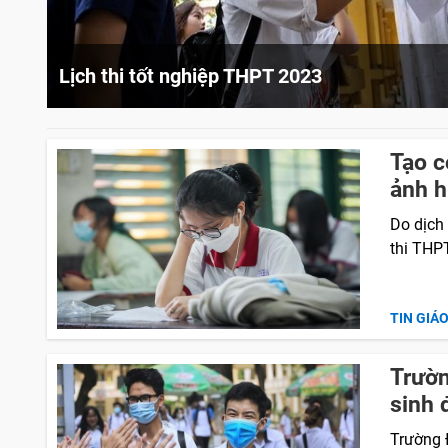
Lịch thi tốt nghiệp THPT 2023
Tạo c
ảnh h
Do dịch
thi THP
TIN GIÁ
Trườn
sinh 
Trường 