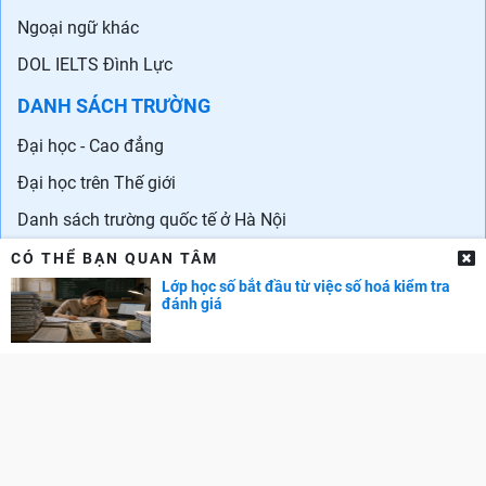
Ngoại ngữ khác
DOL IELTS Đình Lực
DANH SÁCH TRƯỜNG
Đại học - Cao đẳng
Đại học trên Thế giới
Danh sách trường quốc tế ở Hà Nội
Danh sách các trường quốc tế tại TPHCM
CÓ THỂ BẠN QUAN TÂM
Lớp học số bắt đầu từ việc số hoá kiểm tra
CẨM NANG NGHỀ NGHIỆP
đánh giá
Chọn ngành - Chọn nghề
Phát triển bản thân
Phát triển sự nghiệp
Tuyển dụng