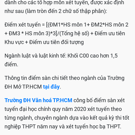
dành cho các tổ hợp môn xét tuyển, được xác định
như sau (làm tròn đến 2 chữ số thập phân):
Điểm xét tuyển = [(ĐM1*HS môn 1+ ĐM2*HS môn 2
+ ĐM3 * HS môn 3)*3]/(Tổng hệ số) + Điểm ưu tiên
Khu vực + Điểm ưu tiên đối tượng
Ngành luật và luật kinh tế: Khối C00 cao hơn 1,5
điểm.
Thông tin điểm sàn chi tiết theo ngành của Trường
ĐH Mở TP.HCM
tại đây
.
Trường ĐH Văn hoá TP.HCM
công bố điểm sàn xét
tuyển đại học chính quy năm 2020 xét tuyển theo
từng ngành, chuyên ngành dựa vào kết quả kỳ thi tốt
nghiệp THPT năm nay và xét tuyển học bạ THPT.