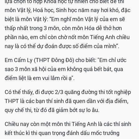
lựa chọn tổ hợp Khoa học tự nhiên cho biết đề thi
môn Vật lý, Hoá học, Sinh học năm nay hơi khó, đặc
biệt là môn Vật lý: “Em nghĩ môn Vật lý của em sẽ
thấp nhất trong 3 môn, còn môn Hóa dễ thở hơn
phần nào, em chỉ còn chờ nốt môn Tiếng Anh chiều
nay là có thể dự đoán được số điểm của mình”.
Em Cẩm Ly (THPT Đông Đô) cho biết: "Em chỉ ước
sao 3 môn xã hội của em không quá bết bát, qua
điểm liệt là em vui lắm rồi ạ".
Có thể thấy, đi được 2/3 quãng đường thi tốt nghiệp
THPT là các bạn thí sinh đã quen dần với địa điểm,
quy chế thi, từ đó đã giảm bớt sự lo âu.
Chiều nay còn một môn thi Tiếng Anh là các thí sinh
kết thúc kì thi quan trọng đánh dấu mốc trưởng