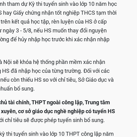
sinh tham dự Kỳ thi tuyển sinh vào lớp 10 năm học
S hay Giấy chứng nhận tốt nghiệp THCS tạm thời
 trên kết quả học tập, rèn luyện của HS ở cấp
từ ngày 3 - 5/8, nếu HS muốn thay đổi nguyện
rường để hủy nhập học trước khi xác nhận nhập
Hà Nội sẽ khóa hệ thống phần mềm xác nhận
g HS đã nhập học của từng trường. Đối với các
u còn thiếu HS so với chỉ tiêu, Sở Giáo dục và
chuẩn bổ sung.
chủ tài chính, THPT ngoài công lập, Trung tâm
 xuyên, cơ sở giáo dục nghề nghiệp có tuyển HS
ới chỉ tiêu sẽ được phép tuyển sinh bổ sung.
kỳ thi tuyển sinh vào lớp 10 THPT công lập năm