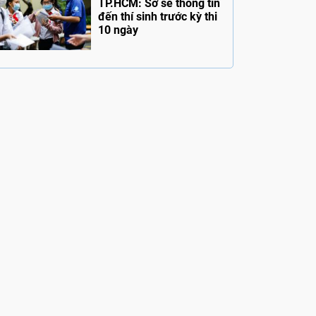
TP.HCM: Sở sẽ thông tin
đến thí sinh trước kỳ thi
10 ngày