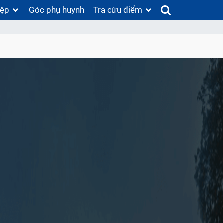
iệp
Góc phụ huynh
Tra cứu điểm