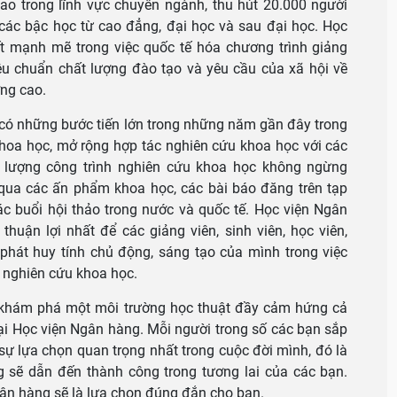
cao trong lĩnh vực chuyên ngành, thu hút 20.000 người
các bậc học từ cao đẳng, đại học và sau đại học. Học
 mạnh mẽ trong việc quốc tế hóa chương trình giảng
êu chuẩn chất lượng đào tạo và yêu cầu của xã hội về
ng cao.
có những bước tiến lớn trong những năm gần đây trong
hoa học, mở rộng hợp tác nghiên cứu khoa học với các
ố lượng công trình nghiên cứu khoa học không ngừng
 qua các ấn phẩm khoa học, các bài báo đăng trên tạp
ác buổi hội thảo trong nước và quốc tế. Học viện Ngân
thuận lợi nhất để các giảng viên, sinh viên, học viên,
 phát huy tính chủ động, sáng tạo của mình trong việc
 nghiên cứu khoa học.
 khám phá một môi trường học thuật đầy cảm hứng cả
tại Học viện Ngân hàng. Mỗi người trong số các bạn sắp
sự lựa chọn quan trọng nhất trong cuộc đời mình, đó là
 sẽ dẫn đến thành công trong tương lai của các bạn.
Ngân hàng sẽ là lựa chọn đúng đắn cho bạn.