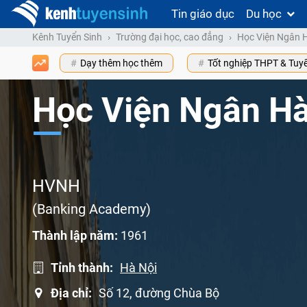
Tin giáo dục
Du học
Kênh Tuyển Sinh
Trường đại học, cao đẳng
Học Viện Ngân 
Dạy thêm học thêm
Tốt nghiệp THPT & Tuy
Học Viện Ngân H
HVNH
(Banking Academy)
Thành lập năm:
1961
Tỉnh thành:
Hà Nội
Địa chỉ:
Số 12, đường Chùa Bộ