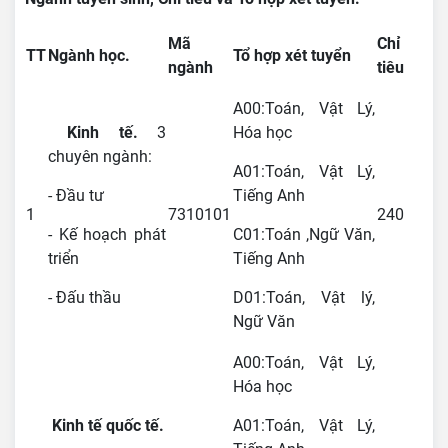
Mã
Chỉ
TT
Ngành học.
Tổ hợp xét tuyển
ngành
tiêu
A00:Toán, Vật Lý,
Kinh tế.
3
Hóa học
chuyên ngành:
A01:Toán, Vật Lý,
- Đầu tư
Tiếng Anh
1
7310101
240
- Kế hoạch phát
C01:Toán ,Ngữ Văn,
triển
Tiếng Anh
- Đấu thầu
D01:Toán, Vật lý,
Ngữ Văn
A00:Toán, Vật Lý,
Hóa học
Kinh tế quốc tế.
A01:Toán, Vật Lý,