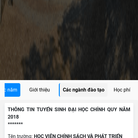
các năm
Giới thiệu
Các ngành đào tạo
Học phí
THÔNG TIN TUYỂN SINH ĐẠI HỌC CHÍNH QUY NĂM
2018
*******
Tên trường:
HỌC VIỆN CHÍNH SÁCH VÀ PHÁT TRIỂN