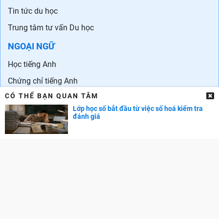
Tin tức du học
Trung tâm tư vấn Du học
NGOẠI NGỮ
Học tiếng Anh
Chứng chỉ tiếng Anh
CÓ THỂ BẠN QUAN TÂM
Trung tâm Anh ngữ
Lớp học số bắt đầu từ việc số hoá kiểm tra
Ngoại ngữ khác
đánh giá
DOL IELTS Đình Lực
DANH SÁCH TRƯỜNG
Đại học - Cao đẳng
Đại học trên Thế giới
Danh sách trường quốc tế ở Hà Nội
Danh sách các trường quốc tế tại TPHCM