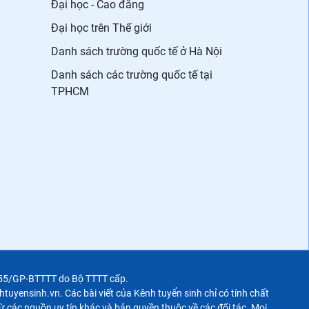
Đại học - Cao đẳng
Đại học trên Thế giới
Danh sách trường quốc tế ở Hà Nội
Danh sách các trường quốc tế tại
TPHCM
355/GP-BTTTT do Bộ TTTT cấp.
uyensinh.vn. Các bài viết của Kênh tuyển sinh chỉ có tính chất
 các nguồn uy tín khác và bản quyền thuộc về các đối tác. Mọi