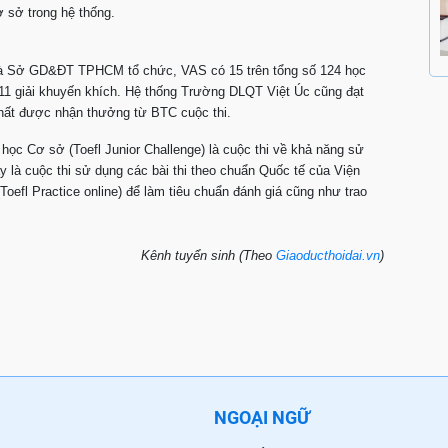
huyến khích từ các cơ sở trong hệ thống.
 và Sở GD&ĐT TPHCM tổ chức, VAS có 15 trên tổng số 124 học
 11 giải khuyến khích. Hệ thống Trường DLQT Việt Úc cũng đạt
 nhất được nhận thưởng từ BTC cuộc thi.
 học Cơ sở (Toefl Junior Challenge) là cuộc thi về khả năng sử
 là cuộc thi sử dụng các bài thi theo chuẩn Quốc tế của Viện
oefl Practice online) để làm tiêu chuẩn đánh giá cũng như trao
Kênh tuyển sinh (Theo
Giaoducthoidai.vn
)
NGOẠI NGỮ