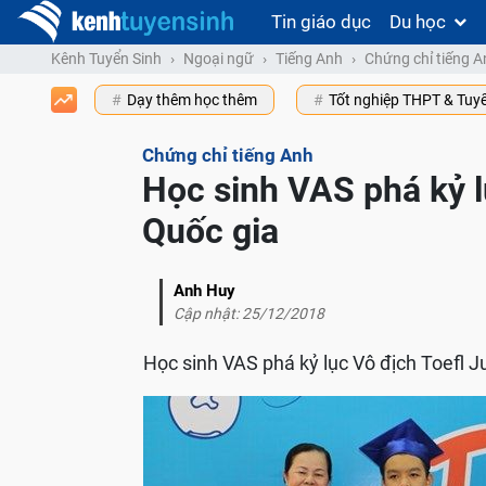
Tin giáo dục
Du học
Kênh Tuyển Sinh
Ngoại ngữ
Tiếng Anh
Chứng chỉ tiếng A
Dạy thêm học thêm
Tốt nghiệp THPT & Tuy
Chứng chỉ tiếng Anh
Học sinh VAS phá kỷ l
Quốc gia
Anh Huy
Cập nhật: 25/12/2018
Học sinh VAS phá kỷ lục Vô địch Toefl J