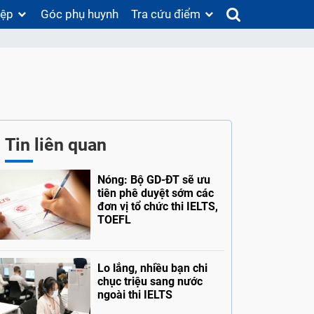
iệp
Góc phụ huynh
Tra cứu điểm
Tin liên quan
Nóng: Bộ GD-ĐT sẽ ưu
tiên phê duyệt sớm các
đơn vị tổ chức thi IELTS,
TOEFL
Lo lắng, nhiều bạn chi
chục triệu sang nước
ngoài thi IELTS