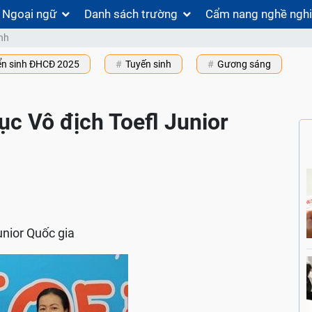
Ngoại ngữ
Danh sách trường
Cẩm nang nghề ngh
nh
ển sinh ĐHCĐ 2025
Tuyến sinh
Gương sáng
ục Vô địch Toefl Junior
unior Quốc gia