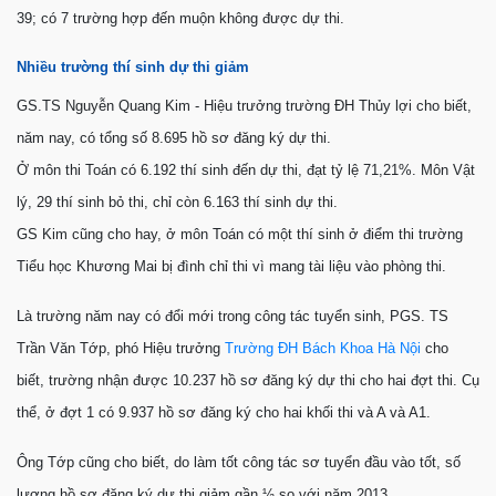
39; có 7 trường hợp đến muộn không được dự thi.
Nhiều trường thí sinh dự thi giảm
GS.TS Nguyễn Quang Kim - Hiệu trưởng trường ĐH Thủy lợi cho biết,
năm nay, có tổng số 8.695 hồ sơ đăng ký dự thi.
Ở môn thi Toán có 6.192 thí sinh đến dự thi, đạt tỷ lệ 71,21%. Môn Vật
lý, 29 thí sinh bỏ thi, chỉ còn 6.163 thí sinh dự thi.
GS Kim cũng cho hay, ở môn Toán có một thí sinh ở điểm thi trường
Tiểu học Khương Mai bị đình chỉ thi vì mang tài liệu vào phòng thi.
Là trường năm nay có đổi mới trong công tác tuyển sinh, PGS. TS
Trần Văn Tớp, phó Hiệu trưởng
Trường ĐH Bách Khoa Hà Nội
cho
biết, trường nhận được 10.237 hồ sơ đăng ký dự thi cho hai đợt thi. Cụ
thể, ở đợt 1 có 9.937 hồ sơ đăng ký cho hai khối thi và A và A1.
Ông Tớp cũng cho biết, do làm tốt công tác sơ tuyển đầu vào tốt, số
lượng hồ sơ đăng ký dự thi giảm gần ½ so với năm 2013.