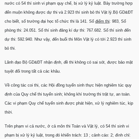
nước có 54 thí sinh vi phạm quy chế, bị xử lý kỷ luật. Bảy trường hợp
đến muộn không được dự thi và 2.923 thí sinh bỏ thi Vật lý.Bộ GD&ĐT
cho biết, số trường đại học tổ chức thi là 141. Số
điểm thi
: 983, Số
phòng thi: 24.051. Số thí sinh đăng kí dự thi: 767.682. Số thí sinh đến
dự thi: 592.940. Như vậy, đến buổi thi Môn Vật lý có tới 2.923 thí sinh
bỏ thi.
Lãnh đạo Bộ GD&ĐT nhận định, đề thi không có sai sót, được bảo mật
tuyệt đối trong tất cả các khâu.
Về công tác coi thi, các Hội đồng tuyển sinh thực hiện nghiêm túc quy
định của Quy chế thi tuyển sinh; không khí trường thi trật tự, an toàn.
Các vi phạm Quy chế tuyển sinh được phát hiện, xử lý nghiêm túc, kịp
thời.
Trên phạm vi cả nước, ở cả môn thi Toán và Vật lý, có 54 thí sinh vi
phạm bị xử lý kỷ luật, trong đó khiển trách: 13 ; cảnh cáo: 2; đình chỉ: