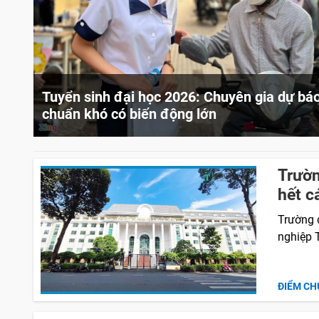
Tuyển sinh đại học 2026: Chuyên gia dự bá
chuẩn khó có biến động lớn
Trườ
hết c
Trường 
nghiệp 
ĐIỂM CH