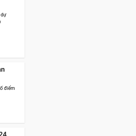
 dự
ở
àn
bố điểm
024