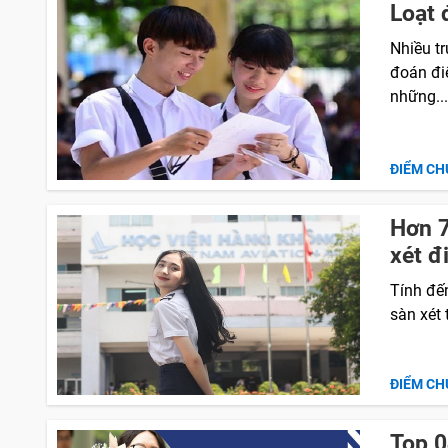
Loạt 
Nhiều t
đoán đi
những..
ĐIỂM CH
Hơn 7
xét đ
Tính đến
sàn xét 
ĐIỂM CH
Top 0