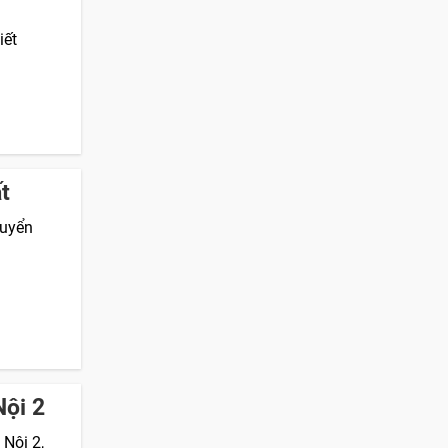
iết
t
tuyển
Nội 2
Nội 2,