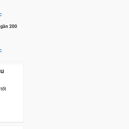
C
 gần 200
C
ầu
tốt
.