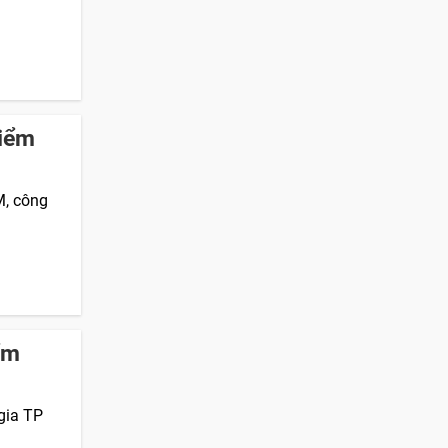
điểm
M, công
ểm
gia TP