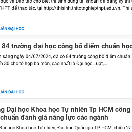
dục và Đào tạo cho biết thí sinh dùng tài khoản đã đăng ký thi 
HPT để thao tác, tại http://thisinh.thitotnghiepthpt.edu.vn. Thí 
UẨN ĐẠI HỌC
 84 trường đại học công bố điểm chuẩn họ
n sáng ngày 04/07/2024, đã có 84 trường công bố điểm chuẩn 
n 30 cho tổ hợp ba môn, cao nhất là Đại học Luật,...
UẨN ĐẠI HỌC
g Đại học Khoa học Tự nhiên Tp HCM công
chuẩn đánh giá năng lực các ngành
Đại học Khoa học Tự nhiên, Đại học Quốc gia TP HCM, chiều 2/