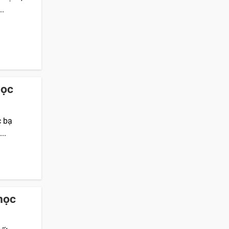
..
học
c bạ
..
học