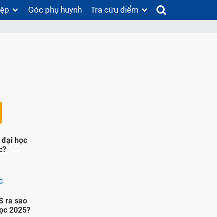
iệp
Góc phụ huynh
Tra cứu điểm
 đại học
c?
C
S ra sao
học 2025?