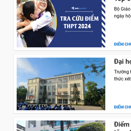
Bộ Giáo
ngày hô
ĐIỂM CH
Đại h
Trường 
thức xé
ĐIỂM CH
Điểm 