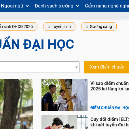
Ngoại ngữ
Danh sách trường
Cẩm nang nghề ngh
ển sinh ĐHCĐ 2025
Tuyến sinh
Gương sáng
UẨN ĐẠI HỌC
Xem điểm chuẩn
Vì sao điểm chuẩn
2025 lại tăng kỷ lụ
ĐIỂM CHUẨN ĐẠI HỌ
Quy đổi điểm IELT
khi xét tuyển đại 