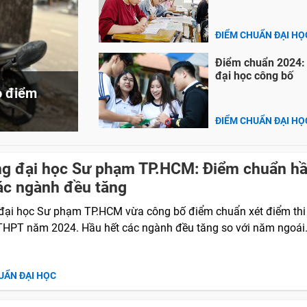
ĐIỂM CHUẨN ĐẠI HỌ
Điểm chuẩn 2024:
đại học công bố
o điểm
ĐIỂM CHUẨN ĐẠI HỌ
ng đại học Sư phạm TP.HCM: Điểm chuẩn h
ác ngành đều tăng
đại học Sư phạm TP.HCM vừa công bố điểm chuẩn xét điểm thi 
THPT năm 2024. Hầu hết các ngành đều tăng so với năm ngoái
UẨN ĐẠI HỌC