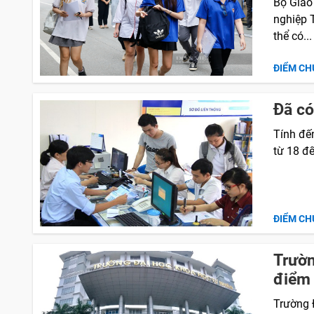
Bộ Giáo 
nghiệp T
thể có...
ĐIỂM CH
Đã có
Tính đế
từ 18 đế
ĐIỂM CH
Trườn
điểm 
Trường 