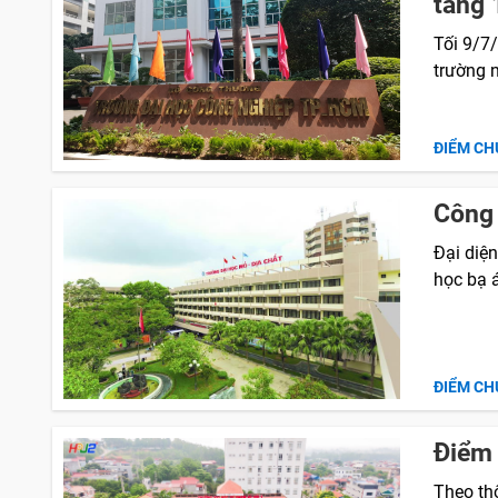
tăng 
Tối 9/7
trường 
ĐIỂM CH
Công 
Đại diện
học bạ 
ĐIỂM CH
Điểm 
Theo th