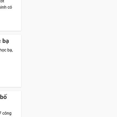
tốt
sinh có
c bạ
học bạ,
 bố
7 công