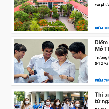
với phư
ĐIỂM CH
Điểm 
Mở T
Trường 
(PT2 và 
ĐIỂM CH
Thí s
từ ng