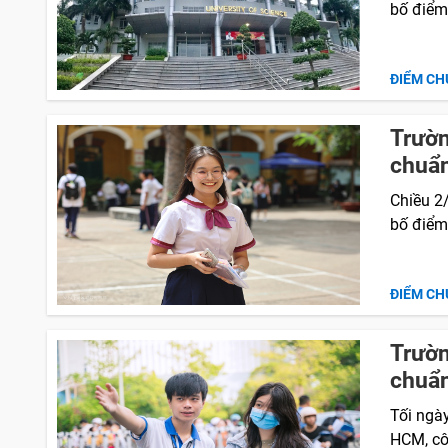
bố điểm
ĐIỂM CH
Trườn
chuẩ
Chiều 2
bố điểm
ĐIỂM CH
Trườn
chuẩ
Tối ngà
HCM, cô