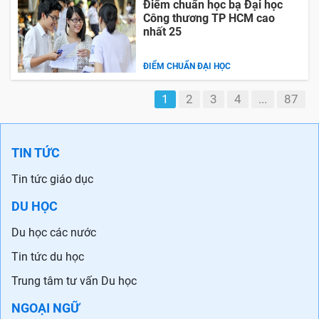
Điểm chuẩn học bạ Đại học
Công thương TP HCM cao
nhất 25
ĐIỂM CHUẨN ĐẠI HỌC
1
2
3
4
...
87
TIN TỨC
Tin tức giáo dục
DU HỌC
Du học các nước
Tin tức du học
Trung tâm tư vấn Du học
NGOẠI NGỮ