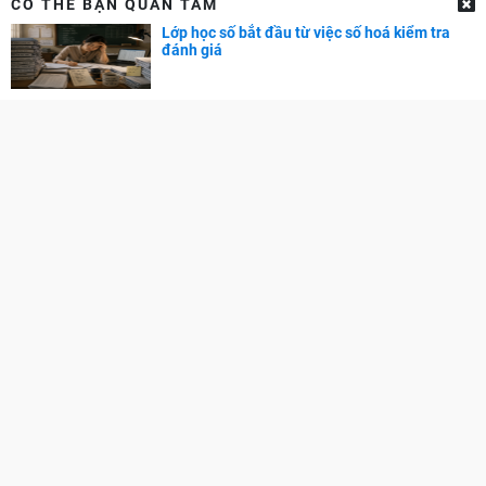
CÓ THỂ BẠN QUAN TÂM
DANH SÁCH TRƯỜNG
Lớp học số bắt đầu từ việc số hoá kiểm tra
Đại học - Cao đẳng
đánh giá
Đại học trên Thế giới
Danh sách trường quốc tế ở Hà Nội
Danh sách các trường quốc tế tại TPHCM
CẨM NANG NGHỀ NGHIỆP
Chọn ngành - Chọn nghề
Phát triển bản thân
Phát triển sự nghiệp
Tuyển dụng
GÓC PHỤ HUYNH
Cẩm nang dạy trẻ
TRA CỨU ĐIỂM