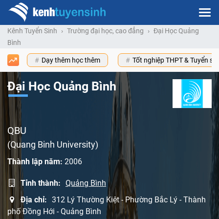
Kênh Tuyển Sinh
Trường đại học, cao đẳng
Đại Học Quảng
Bình
Dạy thêm học thêm
Tốt nghiệp THPT & Tuyển s
Đại Học Quảng Bình
QBU
(Quang Binh University)
Thành lập năm:
2006
Tỉnh thành:
Quảng Bình
Địa chỉ:
312 Lý Thường Kiệt - Phường Bắc Lý - Thành
phố Đồng Hới - Quảng Bình