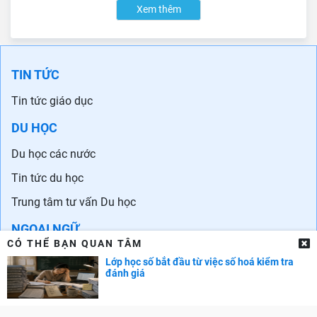
Xem thêm
TIN TỨC
Tin tức giáo dục
DU HỌC
Du học các nước
Tin tức du học
Trung tâm tư vấn Du học
NGOẠI NGỮ
CÓ THỂ BẠN QUAN TÂM
Học tiếng Anh
Lớp học số bắt đầu từ việc số hoá kiểm tra
đánh giá
Chứng chỉ tiếng Anh
Trung tâm Anh ngữ