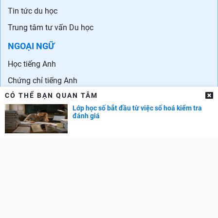
Tin tức du học
Trung tâm tư vấn Du học
NGOẠI NGỮ
Học tiếng Anh
Chứng chỉ tiếng Anh
CÓ THỂ BẠN QUAN TÂM
Trung tâm Anh ngữ
Lớp học số bắt đầu từ việc số hoá kiểm tra
Ngoại ngữ khác
đánh giá
DOL IELTS Đình Lực
DANH SÁCH TRƯỜNG
Đại học - Cao đẳng
Đại học trên Thế giới
Danh sách trường quốc tế ở Hà Nội
Danh sách các trường quốc tế tại TPHCM