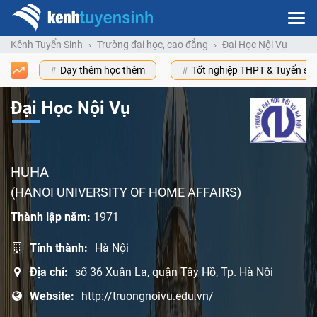
Kênh Tuyển Sinh
Trường đại học, cao đẳng
Đại Học Nội Vụ
Dạy thêm học thêm
Tốt nghiệp THPT & Tuyển s
Đại Học Nội Vụ
HUHA
(HANOI UNIVERSITY OF HOME AFFAIRS)
Thành lập năm:
1971
Tỉnh thành:
Hà Nội
Địa chỉ:
số 36 Xuân La, quận Tây Hồ, Tp. Hà Nội
Website:
http://truongnoivu.edu.vn/