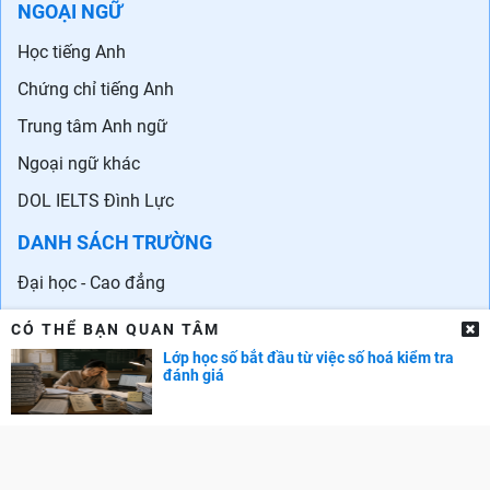
NGOẠI NGỮ
Học tiếng Anh
Chứng chỉ tiếng Anh
Trung tâm Anh ngữ
Ngoại ngữ khác
DOL IELTS Đình Lực
DANH SÁCH TRƯỜNG
Đại học - Cao đẳng
Đại học trên Thế giới
CÓ THỂ BẠN QUAN TÂM
Danh sách trường quốc tế ở Hà Nội
Lớp học số bắt đầu từ việc số hoá kiểm tra
đánh giá
Danh sách các trường quốc tế tại TPHCM
CẨM NANG NGHỀ NGHIỆP
Chọn ngành - Chọn nghề