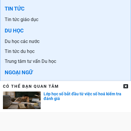
TIN TỨC
Tin tức giáo dục
DU HỌC
Du học các nước
Tin tức du học
Trung tâm tư vấn Du học
NGOẠI NGỮ
Học tiếng Anh
CÓ THỂ BẠN QUAN TÂM
Chứng chỉ tiếng Anh
Lớp học số bắt đầu từ việc số hoá kiểm tra
đánh giá
Trung tâm Anh ngữ
Ngoại ngữ khác
DOL IELTS Đình Lực