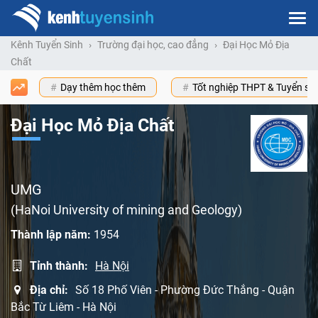
Kênh Tuyển Sinh
Trường đại học, cao đẳng
Đại Học Mỏ Địa
Chất
Dạy thêm học thêm
Tốt nghiệp THPT & Tuyển s
Đại Học Mỏ Địa Chất
UMG
(HaNoi University of mining and Geology)
Thành lập năm:
1954
Tỉnh thành:
Hà Nội
Địa chỉ:
Số 18 Phố Viên - Phường Đức Thắng - Quận
Bắc Từ Liêm - Hà Nội