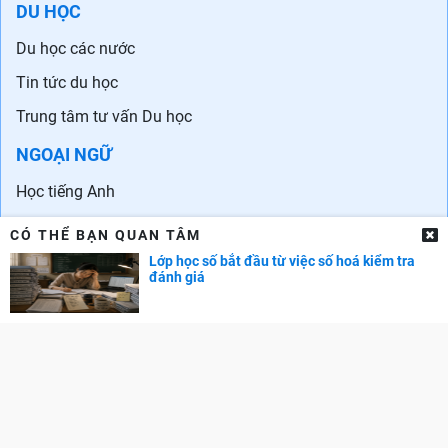
DU HỌC
Du học các nước
Tin tức du học
Trung tâm tư vấn Du học
NGOẠI NGỮ
Học tiếng Anh
Chứng chỉ tiếng Anh
CÓ THỂ BẠN QUAN TÂM
Trung tâm Anh ngữ
Lớp học số bắt đầu từ việc số hoá kiểm tra
đánh giá
Ngoại ngữ khác
DOL IELTS Đình Lực
DANH SÁCH TRƯỜNG
Đại học - Cao đẳng
Đại học trên Thế giới