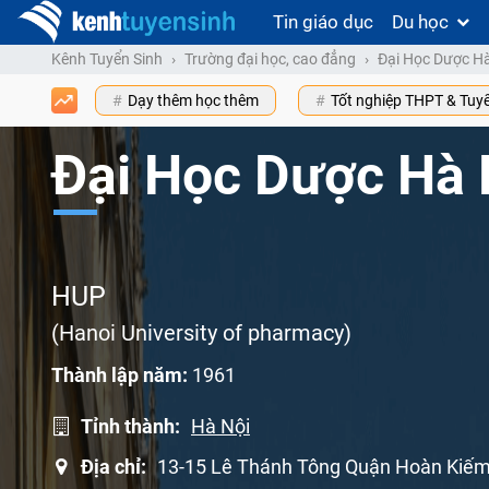
Tin giáo dục
Du học
Kênh Tuyển Sinh
Trường đại học, cao đẳng
Đại Học Dược Hà
Dạy thêm học thêm
Tốt nghiệp THPT & Tuy
Đại Học Dược Hà 
HUP
(Hanoi University of pharmacy)
Thành lập năm:
1961
Tỉnh thành:
Hà Nội
Địa chỉ:
13-15 Lê Thánh Tông Quận Hoàn Kiếm