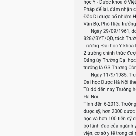
học Y - Dược khoa ở Việt
Pháp để lại, đảm nhận c
Đắc Di được bổ nhiệm Hi
Văn Bộ, Phó Hiệu trưởn
Ngày 29/09/1961, do yê
828//BYT/QĐ, tách Trườn
Trường Đại học Y khoa 
2 trường chính thức đượ
Đảng ủy Trường Đại học
trưởng là GS Trương Cô
Ngày 11/9/1985, Trườn
Đại học Dược Hà Nội the
Từ đó đến nay Trường ho
Hà Nội.
Tính đến 6-2013, Trườn
dược sỹ, hơn 2000 dược 
học và hơn 100 tiến sỹ 
bộ lãnh đạo của ngành y
viện, cơ sở y tế trong cả