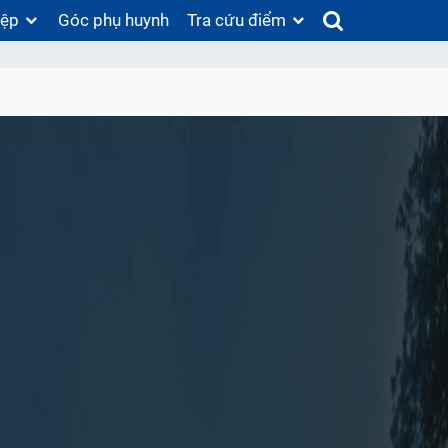
iệp
Góc phụ huynh
Tra cứu điểm