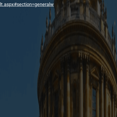
lt.aspx#section=generalw