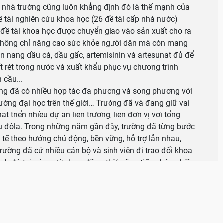
 nhà trường cũng luôn khẳng định đó là thế mạnh của
 tài nghiên cứu khoa học (26 đề tài cấp nhà nước)
đề tài khoa học được chuyển giao vào sản xuất cho ra
hông chỉ nâng cao sức khỏe người dân mà còn mang
viên nang dầu cá, dầu gấc, artemisinin và artesunat đủ để
t rét trong nước và xuất khẩu phục vụ chương trình
 cầu...
ờng đã có nhiều hợp tác đa phương và song phương với
rường đại học trên thế giới… Trường đã và đang giữ vai
át triển nhiều dự án liên trường, liên đơn vị với tổng
riệu đôla. Trong những năm gần đây, trường đã từng bước
 tế theo hướng chủ động, bền vững, hỗ trợ lẫn nhau,
rường đã cử nhiều cán bộ và sinh viên đi trao đổi khoa
ình độ tại các nước bạn, đồng thời cũng tiếp nhận nhiều
ực tập tại trường. Từ tháng 10/2012 được sự hỗ trợ và
 phủ Pháp, nguồn lực của Quỹ Piere Fabre, sự hợp tác
ĐH Pháp Nhà trường đã liên kết với Trường ĐH sức
ức khỏe Campuchia khai giảng khóa I đào tạo thạc sĩ
 Với mục tiêu đào tạo một đội ngũ cán bộ dược thông