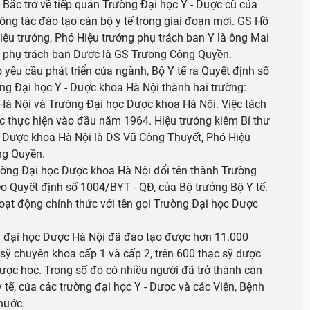
 Bắc trở về tiếp quản Trường Đại học Y - Dược cũ của
ông tác đào tạo cán bộ y tế trong giai đoạn mới. GS Hồ
ệu trưởng, Phó Hiệu trưởng phụ trách ban Y là ông Mai
g phụ trách ban Dược là GS Trương Công Quyền.
u cầu phát triển của ngành, Bộ Y tế ra Quyết định số
g Đại học Y - Dược khoa Hà Nội thành hai trường:
Hà Nội và Trường Đại học Dược khoa Hà Nội. Việc tách
c thực hiện vào đầu năm 1964. Hiệu trưởng kiêm Bí thư
 Dược khoa Hà Nội là DS Vũ Công Thuyết, Phó Hiệu
ng Quyền.
g Đại học Dược khoa Hà Nội đổi tên thành Trường
o Quyết định số 1004/BYT - QĐ, của Bộ trưởng Bộ Y tế.
ạt động chính thức với tên gọi Trường Đại học Dược
g đại học Dược Hà Nội đã đào tạo được hơn 11.000
sỹ chuyên khoa cấp 1 và cấp 2, trên 600 thạc sỹ dược
dược học. Trong số đó có nhiều người đã trở thành cán
 tế, của các trường đại học Y - Dược và các Viện, Bệnh
 nước.