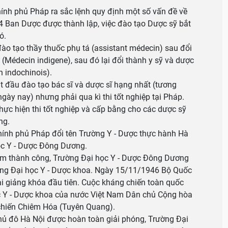
 phủ Pháp ra sắc lệnh quy định một số vấn đề về
 Ban Dược được thành lập, việc đào tạo Dược sỹ bắt
ó.
o tạo thầy thuốc phụ tá (assistant médecin) sau đổi
 (Médecin indigene), sau đó lại đổi thành y sỹ và dược
 indochinois).
ầu đào tạo bác sĩ và dược sĩ hạng nhất (tương
gày nay) nhưng phải qua kì thi tốt nghiệp tại Pháp.
ực hiện thi tốt nghiệp và cấp bằng cho các dược sỹ
ng.
h phủ Pháp đổi tên Trường Y - Dược thực hành Hà
ọc Y - Dược Đông Dương.
thành công, Trường Đại học Y - Dược Đông Dương
ờng Đại học Y - Dược khoa. Ngày 15/11/1946 Bộ Quốc
ai giảng khóa đầu tiên. Cuộc kháng chiến toàn quốc
c Y - Dược khoa của nước Việt Nam Dân chủ Cộng hòa
chiến Chiêm Hóa (Tuyên Quang).
đô Hà Nội được hoàn toàn giải phóng, Trường Đại