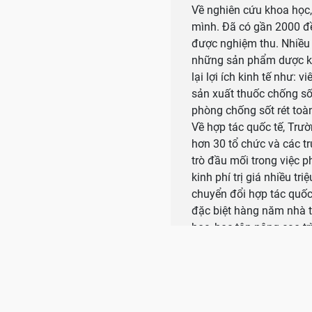
Về nghiên cứu khoa học,
mình. Đã có gần 2000 đề
được nghiệm thu. Nhiều 
những sản phẩm dược k
lại lợi ích kinh tế như: 
sản xuất thuốc chống số
phòng chống sốt rét toàn
Về hợp tác quốc tế, Trư
hơn 30 tổ chức và các t
trò đầu mối trong việc ph
kinh phí trị giá nhiều t
chuyển đổi hợp tác quốc
đặc biệt hàng năm nhà t
học, học tập nâng cao tr
sinh viên quốc tế đến th
tạo điền kiện của Chính
giúp đỡ của các trường 
khỏe Lào, ĐH Khoa học s
Dược cấp bằng Châu Âu.