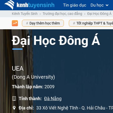
Tin giáo dục
Du học
Kênh Tuyển Sinh
Trường đại học, cao đẳng
Đại Học Đông Á
Dạy thêm học thêm
Tốt nghiệp THPT & Tuy
Đại Học Đông Á
UEA
(Dong A University)
Thành lập năm:
2009
Tỉnh thành:
Đà Nẵng
Địa chỉ:
33 Xô Viết Nghệ Tĩnh - Q. Hải Châu - T