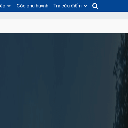
iệp
Góc phụ huynh
Tra cứu điểm