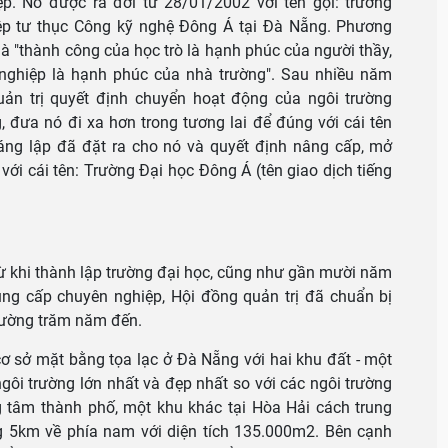
. Nó được ra đời từ 28/01/2002 với tên gọi: trường
ệp tư thục Công kỹ nghệ Đông Á tại Đà Nẵng. Phương
à "thành công của học trò là hạnh phúc của người thầy,
nghiệp là hạnh phúc của nhà trường". Sau nhiều năm
ản trị quyết định chuyển hoạt động của ngôi trường
 đưa nó đi xa hơn trong tương lai để đúng với cái tên
ng lập đã đặt ra cho nó và quyết định nâng cấp, mở
với cái tên: Trường Đại học Đông Á (tên giao dịch tiếng
ừ khi thành lập trường đại học, cũng như gần mười năm
rung cấp chuyên nghiệp, Hội đồng quản trị đã chuẩn bị
rường trăm năm đến.
ơ sở mặt bằng tọa lạc ở Đà Nẵng với hai khu đất - một
ngôi trường lớn nhất và đẹp nhất so với các ngôi trường
ng tâm thành phố, một khu khác tại Hòa Hải cách trung
 5km về phía nam với diện tích 135.000m2. Bên cạnh