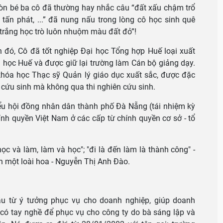
n bé ba cô đã thường hay nhắc câu “đất xấu chậm trổ
tấn phát, ...” đã nung nấu trong lòng cô học sinh quê
i trắng học trò luôn nhuộm màu đất đỏ”!
n đó, Cô đã tốt nghiệp Đại học Tổng hợp Huế loại xuất
 học Huế và được giữ lại trường làm Cán bộ giảng dạy.
khóa học Thạc sỹ Quản lý giáo dục xuất sắc, được đặc
 cứu sinh mà không qua thi nghiên cứu sinh.
iểu hội đồng nhân dân thành phố Đà Nẵng (tái nhiệm kỳ
hính quyền Việt Nam ở các cấp từ chính quyền cơ sở - tổ
học và làm, làm và học"; "đi là đến làm là thành công" -
 một loài hoa - Nguyễn Thị Anh Đào.
ầu từ ý tưởng phục vụ cho doanh nghiệp, giúp doanh
có tay nghề để phục vụ cho công ty do bà sáng lập và