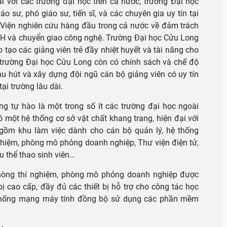
i với các trường đại học trên cả nước, trường Đại học
 sư, phó giáo sư, tiến sĩ, và các chuyên gia uy tín tại
c Viện nghiên cứu hàng đầu trong cả nước về đảm trách
KH và chuyển giao công nghệ. Trường Đại học Cửu Long
 tạo các giảng viên trẻ đầy nhiệt huyết và tài năng cho
, trường Đại học Cửu Long còn có chính sách và chế độ
u hút và xây dựng đội ngũ cán bộ giảng viên có uy tín
tại trường lâu dài.
g tự hào là một trong số ít các trường đại học ngoài
ó một hệ thống cơ sở vật chất khang trang, hiện đại với
 gồm khu làm việc dành cho cán bộ quản lý, hệ thống
ghiệm, phòng mô phỏng doanh nghiệp, Thư viện điện tử,
u thể thao sinh viên…
hòng thí nghiệm, phòng mô phỏng doanh nghiệp được
 bị cao cấp, đầy đủ các thiết bị hỗ trợ cho công tác học
 thống mạng máy tính đồng bộ sử dụng các phần mềm