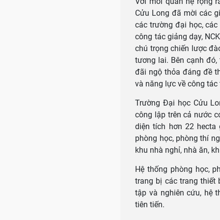
Với mối quan hệ rộng rã
Cửu Long đã mời các giáo
các trường đại học, cá
công tác giảng dạy, NC
chú trọng chiến lược đào
tương lai. Bên cạnh đó
đãi ngộ thỏa đáng đề th
và năng lực về công tác 
Trường Đại học Cửu Lon
công lập trên cả nước c
diện tích hơn 22 hecta
phòng học, phòng thí n
khu nhà nghỉ, nhà ăn, kh
Hệ thống phòng học, p
trang bị các trang thiết
tập và nghiên cứu, hệ
tiên tiến.