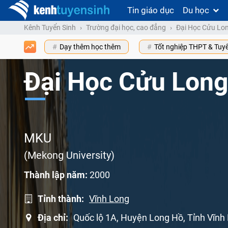
Tin giáo dục
Du học
Kênh Tuyển Sinh
Trường đại học, cao đẳng
Đại Học Cửu Lo
Dạy thêm học thêm
Tốt nghiệp THPT & Tuy
Đại Học Cửu Lon
MKU
(Mekong University)
Thành lập năm:
2000
Tỉnh thành:
Vĩnh Long
Địa chỉ:
Quốc lộ 1A, Huyện Long Hồ, Tỉnh Vĩnh