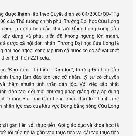
g được thành lập theo Quyết định số 04/2000/QĐ-TTg
00 của Thủ tướng chính phủ. Trường Đại học Cửu Long
i công lập đầu tiên của khu vực Đồng bằng sông Cửu
 xây dựng và phát triển đã không ngừng lớn mạnh,
 đã được xã hội đón nhận. Trường Đại học Cửu Long là
ng đại học ngoài công lập trên cả nước có cơ sở vật chất
 diện tích hơn 22 hecta.
o “Đạo đức - Tri thức - Dân tộc”, trường Đại học Cửu
ành trung tâm đào tạo các cử nhân, kỹ sư có chuyên
và thấm nhuần tinh thần dân tộc. Với việc cập nhật
ình đào tạo, đổi mới phương pháp giảng dạy, áp dụng
uật, trường Đại học Cửu Long phấn đấu trở thành một
n nhân lực cao của khu vực Đồng bằng sông Cửu Long
hải gắn liền với thực tiễn. Gọi giáo dục và khoa học là
ốt lõi của nó là gắn vào thực tiễn và cải tạo thực tiễn