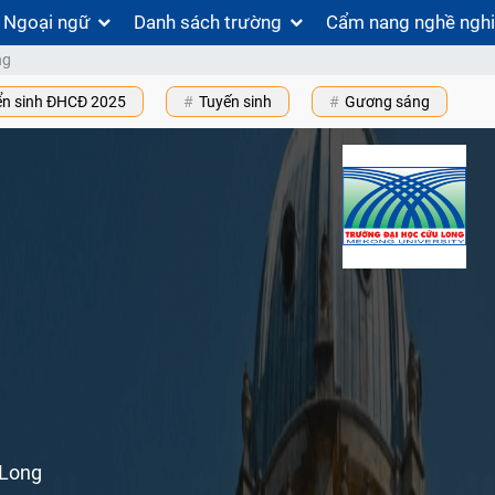
Ngoại ngữ
Danh sách trường
Cẩm nang nghề ngh
ng
ển sinh ĐHCĐ 2025
Tuyến sinh
Gương sáng
g
 Long