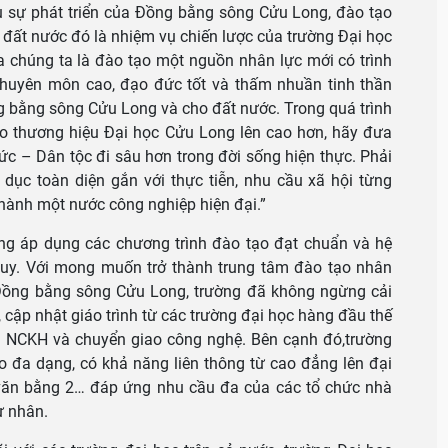
 sự phát triển của Đồng bằng sông Cửu Long, đào tạo
đất nước đó là nhiệm vụ chiến lược của trường Đại học
 chúng ta là đào tạo một nguồn nhân lực mới có trình
chuyên môn cao, đạo đức tốt và thấm nhuần tinh thần
g bằng sông Cửu Long và cho đất nước. Trong quá trình
ao thương hiệu Đại học Cửu Long lên cao hơn, hãy đưa
hức – Dân tộc đi sâu hơn trong đời sống hiện thực. Phải
 dục toàn diện gắn với thực tiễn, nhu cầu xã hội từng
hành một nước công nghiệp hiện đại.”
g áp dụng các chương trình đào tạo đạt chuẩn và hệ
uy. Với mong muốn trở thành trung tâm đào tạo nhân
Đồng bằng sông Cửu Long, trường đã không ngừng cải
y, cập nhật giáo trình từ các trường đại học hàng đầu thế
với NCKH và chuyển giao công nghệ. Bên cạnh đó,trường
o đa dạng, có khả năng liên thông từ cao đẳng lên đại
văn bằng 2… đáp ứng nhu cầu đa của các tổ chức nhà
ư nhân.