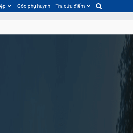
iệp
Góc phụ huynh
Tra cứu điểm