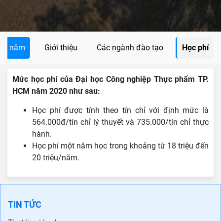
các năm
Giới thiệu
Các ngành đào tạo
Học phí
Mức học phí của Đại học Công nghiệp Thực phẩm TP.
HCM năm 2020 như sau:
Học phí được tính theo tín chỉ với định mức là
564.000đ/tín chỉ lý thuyết và 735.000/tín chỉ thực
hành.
Học phí một năm học trong khoảng từ 18 triệu đến
20 triệu/năm.
TIN TỨC