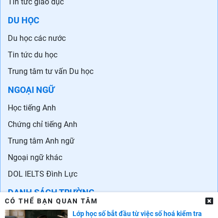
Tin tức giáo dục
DU HỌC
Du học các nước
Tin tức du học
Trung tâm tư vấn Du học
NGOẠI NGỮ
Học tiếng Anh
Chứng chỉ tiếng Anh
Trung tâm Anh ngữ
Ngoại ngữ khác
DOL IELTS Đình Lực
DANH SÁCH TRƯỜNG
CÓ THỂ BẠN QUAN TÂM
Đại học - Cao đẳng
Lớp học số bắt đầu từ việc số hoá kiểm tra