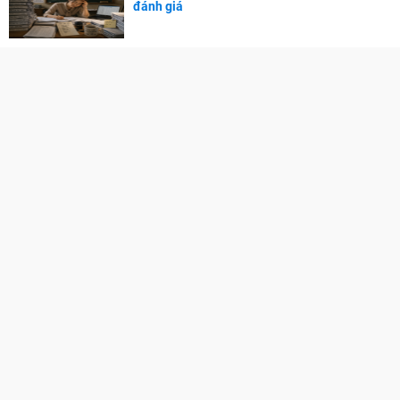
đánh giá
Đại học trên Thế giới
Danh sách trường quốc tế ở Hà Nội
Danh sách các trường quốc tế tại TPHCM
CẨM NANG NGHỀ NGHIỆP
Chọn ngành - Chọn nghề
Phát triển bản thân
Phát triển sự nghiệp
Tuyển dụng
GÓC PHỤ HUYNH
Cẩm nang dạy trẻ
TRA CỨU ĐIỂM
Điểm chuẩn Đại học
Điểm thi THPT