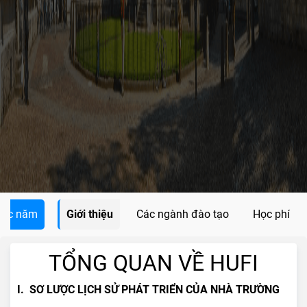
các năm
Giới thiệu
Các ngành đào tạo
Học phí
TỔNG QUAN VỀ HUFI
I. SƠ LƯỢC LỊCH SỬ PHÁT TRIỂN CỦA NHÀ TRƯỜNG