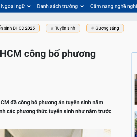
Ngoại ngữ
Danh sách trường
Cẩm nang nghề ngh
ển sinh ĐHCĐ 2025
Tuyến sinh
Gương sáng
P.HCM công bố phương
.HCM đã công bố phương án tuyển sinh năm
ịnh các phương thức tuyển sinh như năm trước