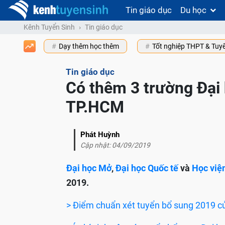
Tin giáo dục
Du học
Kênh Tuyển Sinh
Tin giáo dục
Dạy thêm học thêm
Tốt nghiệp THPT & Tuy
Tin giáo dục
Có thêm 3 trường Đại 
TP.HCM
Phát Huỳnh
Cập nhật: 04/09/2019
Đại học Mở
,
Đại học Quốc tế
và
Học việ
2019.
> Điểm chuẩn xét tuyển bổ sung 2019 