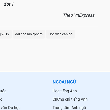
đợt 1
Theo VnExpress
g 2019
đại học mở tphcm
Học viện cán bộ
NGOẠI NGỮ
nước
Học tiếng Anh
ọc
Chứng chỉ tiếng Anh
 vấn Du học
Trung tâm Anh ngữ