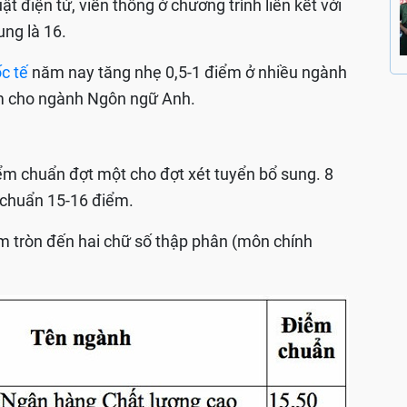
t điện tử, viễn thông ở chương trình liên kết với
ung là 16.
c tế
năm nay tăng nhẹ 0,5-1 điểm ở nhiều ngành
ểm cho ngành Ngôn ngữ Anh.
m chuẩn đợt một cho đợt xét tuyển bổ sung. 8
m chuẩn 15-16 điểm.
m tròn đến hai chữ số thập phân (môn chính