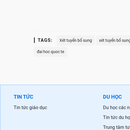
TAGS:
Xét tuyển bổ sung
xét tuyển bổ sun
đai hoc quoc te
TIN TỨC
DU HỌC
Tin tức giáo dục
Du học các 
Tin tức du h
Trung tâm tư