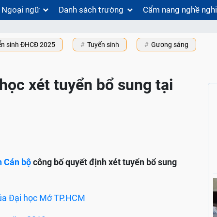
Ngoại ngữ
Danh sách trường
Cẩm nang nghề ngh
ển sinh ĐHCĐ 2025
Tuyến sinh
Gương sáng
học xét tuyển bổ sung tại
n Cán bộ
công bố quyết định xét tuyển bổ sung
của Đại học Mở TP.HCM