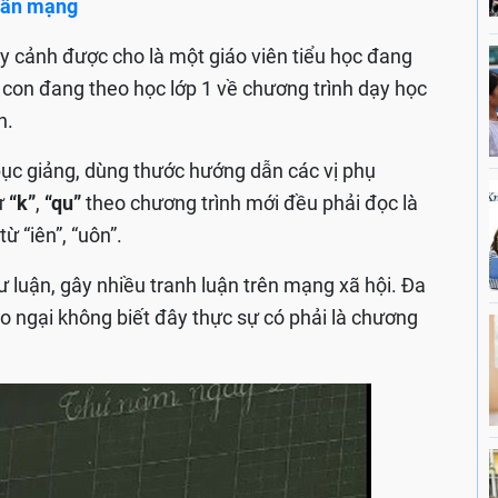
 dân mạng
ay cảnh được cho là một giáo viên tiểu học đang
 con đang theo học lớp 1 về chương trình dạy học
n.
bục giảng, dùng thước hướng dẫn các vị phụ
ừ
“k”
,
“qu”
theo chương trình mới đều phải đọc là
ừ “iên”, “uôn”.
ư luận, gây nhiều tranh luận trên mạng xã hội. Đa
o ngại không biết đây thực sự có phải là chương