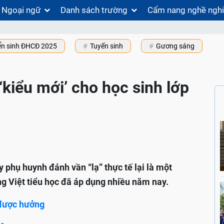
Ngoại ngữ
Danh sách trường
Cẩm nang nghề ngh
ển sinh ĐHCĐ 2025
Tuyến sinh
Gương sáng
‘kiểu mới’ cho học sinh lớp
y phụ huynh đánh vần “lạ” thực tế lại là một
g Việt tiểu học đã áp dụng nhiều năm nay.
̃ được hưởng