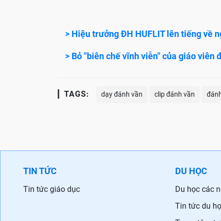
> Hiệu trưởng ĐH HUFLIT lên tiếng về n
> Bỏ "biên chế vĩnh viễn" của giáo viên đ
TAGS:
dạy đánh vần
clip đánh vần
đánh
TIN TỨC
DU HỌC
Tin tức giáo dục
Du học các 
Tin tức du h