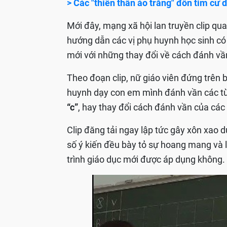
> Các "thiên thần áo trắng" đốn tim cư
Mới đây, mạng xã hội lan truyền clip qu
hướng dẫn các vị phụ huynh học sinh có
mới với những thay đổi về cách đánh vầ
Theo đoạn clip, nữ giáo viên đứng trên 
huynh dạy con em mình đánh vần các t
“c”
, hay thay đổi cách đánh vần của các t
Clip đăng tải ngay lập tức gây xôn xao d
số ý kiến đều bày tỏ sự hoang mang và l
trình giáo dục mới được áp dụng không.