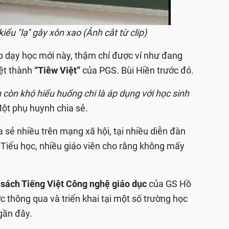
ểu "lạ" gây xôn xao (Ảnh cắt từ clip)
p dạy học mới này, thậm chí được ví như đang
iệt thành
“Tiêw Việt”
của PGS. Bùi Hiền trước đó.
 còn khó hiểu huống chi là áp dụng với học sinh
ột phụ huynh chia sẻ.
a sẻ nhiều trên mạng xã hội, tại nhiều diễn đàn
n Tiểu học, nhiều giáo viên cho rằng không mấy
h
sách Tiếng Việt Công nghệ giáo dục
của GS Hồ
 thông qua và triển khai tại một số trường học
gần đây.