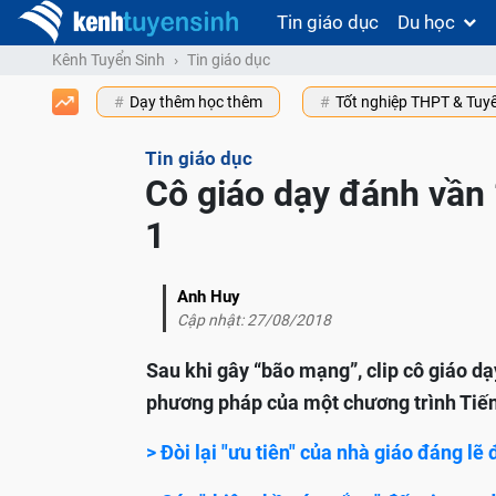
Tin giáo dục
Du học
Kênh Tuyển Sinh
Tin giáo dục
Dạy thêm học thêm
Tốt nghiệp THPT & Tuy
Tin giáo dục
Cô giáo dạy đánh vần 
1
Anh Huy
Cập nhật: 27/08/2018
Sau khi gây “bão mạng”, clip cô giáo dạ
phương pháp của một chương trình Tiến
> Đòi lại "ưu tiên" của nhà giáo đáng le