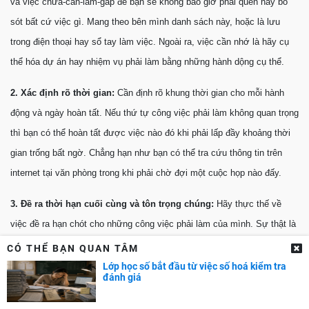
và việc chưa-cần-làm-gấp để bạn sẽ không bao giờ phải quên hay bỏ
sót bất cứ việc gì. Mang theo bên mình danh sách này, hoặc là lưu
trong điện thoại hay sổ tay làm việc. Ngoài ra, việc cần nhớ là hãy cụ
thể hóa dự án hay nhiệm vụ phải làm bằng những hành dộng cụ thể.
2. Xác định rõ thời gian:
Cần định rõ khung thời gian cho mỗi hành
động và ngày hoàn tất. Nếu thứ tự công việc phải làm không quan trọng
thì bạn có thể hoàn tất được việc nào đó khi phải lấp đầy khoảng thời
gian trống bất ngờ. Chẳng hạn như bạn có thể tra cứu thông tin trên
internet tại văn phòng trong khi phải chờ đợi một cuộc họp nào đấy.
3. Đề ra thời hạn cuối cùng và tôn trọng chúng:
Hãy thực thế về
việc đề ra hạn chót cho những công việc phải làm của mình. Sự thật là
bất cứ nhiệm vụ nào đều có thời lượng thực hiện của riêng nó. Có bao
CÓ THỂ BẠN QUAN TÂM
giờ bạn để ý thấy rằng bạn thường hoàn tất những công việc giấy tờ,
Lớp học số bắt đầu từ việc số hoá kiểm tra
đánh giá
phân nhiệm vụ và quyết định rất chớp nhoáng vào ngày cuối cùng
trước khi đi nghỉ mát đâu đó không? Dù là khi chạy nước rút, chúng ta