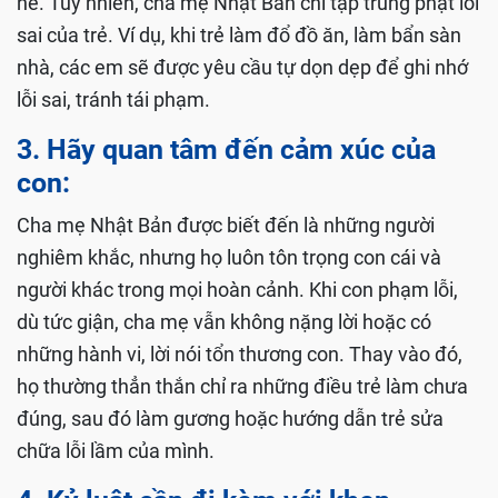
nề. Tuy nhiên, cha mẹ Nhật Bản chỉ tập trung phạt lỗi
sai của trẻ. Ví dụ, khi trẻ làm đổ đồ ăn, làm bẩn sàn
nhà, các em sẽ được yêu cầu tự dọn dẹp để ghi nhớ
lỗi sai, tránh tái phạm.
3. Hãy quan tâm đến cảm xúc của
con:
Cha mẹ Nhật Bản được biết đến là những người
nghiêm khắc, nhưng họ luôn tôn trọng con cái và
người khác trong mọi hoàn cảnh. Khi con phạm lỗi,
dù tức giận, cha mẹ vẫn không nặng lời hoặc có
những hành vi, lời nói tổn thương con. Thay vào đó,
họ thường thẳn thắn chỉ ra những điều trẻ làm chưa
đúng, sau đó làm gương hoặc hướng dẫn trẻ sửa
chữa lỗi lầm của mình.