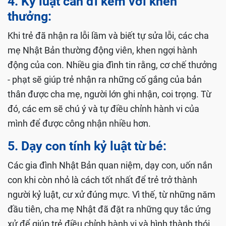
4. Kỷ luật cần đi kèm với khen
thưởng:
Khi trẻ đã nhận ra lỗi lầm và biết tự sửa lỗi, các cha
mẹ Nhật Bản thường động viên, khen ngợi hành
động của con. Nhiều gia đình tin rằng, cơ chế thưởng
- phạt sẽ giúp trẻ nhận ra những cố gắng của bản
thân được cha mẹ, người lớn ghi nhận, coi trọng. Từ
đó, các em sẽ chú ý và tự điều chỉnh hành vi của
mình để được công nhận nhiều hơn.
5. Dạy con tính kỷ luật từ bé:
Các gia đình Nhật Bản quan niệm, dạy con, uốn nắn
con khi còn nhỏ là cách tốt nhất để trẻ trở thành
người kỷ luật, cư xử đúng mực. Vì thế, từ những năm
đầu tiên, cha mẹ Nhật đã đặt ra những quy tắc ứng
xử để giúp trẻ điều chỉnh hành vi và hình thành thói