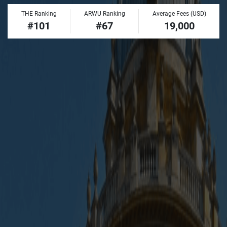
THE Ranking
ARWU Ranking
Average Fees (USD)
#101
#67
19,000