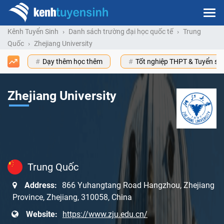
Kênh Tuyển Sinh
Danh sách trường đại học quốc tế
Trung
Quốc
Zhejiang University
Dạy thêm học thêm
Tốt nghiệp THPT & Tuyển s
Zhejiang University
Trung Quốc
Address:
866 Yuhangtang Road Hangzhou, Zhejiang
Province, Zhejiang, 310058, China
Website:
https://www.zju.edu.cn/