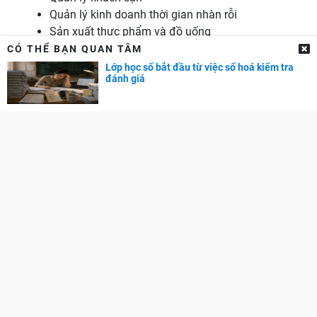
Quản lý kinh doanh thời gian nhàn rỗi
Sản xuất thực phẩm và đồ uống
Bồi dưỡng Chuyên môn Nghiệp vụ
CÓ THỂ BẠN QUAN TÂM
Giáo dục cho người lớn
Lớp học số bắt đầu từ việc số hoá kiểm tra
đánh giá
Giáo dục trẻ em
Giáo dục Đặc biệt
Giới thiệu
Thống kê
Ngành
Chi phí
Học bổng
Giảng dạy đặc biệt
Huấn luyện
Học sư phạm
Nghiên cứu Giáo dục
Quản lý Giáo dục
Sư phạm
Tâm lý học Giáo dục
Tư vấn Hướng nghiệp
Đào tạo giáo viên