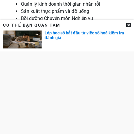
Quản lý kinh doanh thời gian nhàn rỗi
Sản xuất thực phẩm và đồ uống
Bồi dưỡng Chuyên môn Nghiệp vụ
Giáo dục cho người lớn
CÓ THỂ BẠN QUAN TÂM
Giáo dục trẻ em
Lớp học số bắt đầu từ việc số hoá kiểm tra
đánh giá
Giáo dục Đặc biệt
Giảng dạy đặc biệt
Giới thiệu
Thống kê
Ngành
Chi phí
Học bổng
Huấn luyện
Học sư phạm
Nghiên cứu Giáo dục
Quản lý Giáo dục
Sư phạm
Tâm lý học Giáo dục
Tư vấn Hướng nghiệp
Đào tạo giáo viên