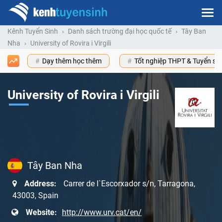
Kênh Tuyển Sinh
Danh sách trường đại học quốc tế
Tây Ban
Nha
University of Rovira i Virgili
Dạy thêm học thêm
Tốt nghiệp THPT & Tuyển s
University of Rovira i Virgili
Tây Ban Nha
Address:
Carrer de l`Escorxador s/n, Tarragona,
43003, Spain
Website:
http://www.urv.cat/en/