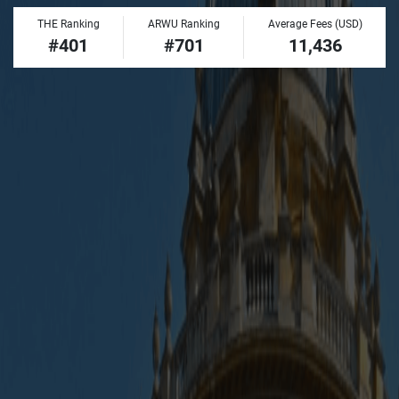
THE Ranking
ARWU Ranking
Average Fees (USD)
#401
#701
11,436