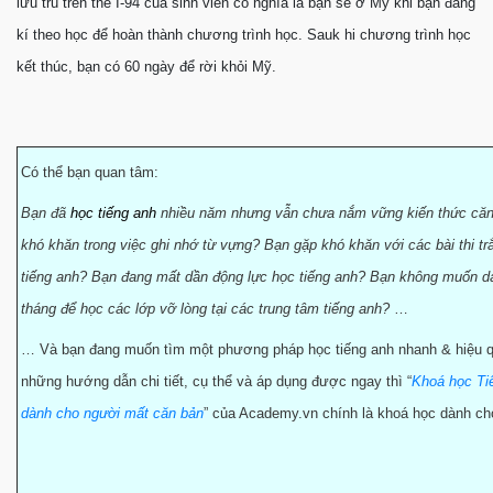
lưu trú trên thẻ I-94 của sinh viên có nghĩa là bạn sẽ ở Mỹ khi bạn đăng
kí theo học để hoàn thành chương trình học. Sauk hi chương trình học
kết thúc, bạn có 60 ngày để rời khỏi Mỹ.
Có thể bạn quan tâm:
Bạn đã
học tiếng anh
nhiều năm nhưng vẫn chưa nắm vững kiến thức că
khó khăn trong việc ghi nhớ từ vựng? Bạn gặp khó khăn với các bài thi t
tiếng anh? Bạn đang mất dần động lực học tiếng anh? Bạn không muốn dà
tháng để học các lớp vỡ lòng tại các trung tâm tiếng anh?
…
… Và bạn đang muốn tìm một phương pháp học tiếng anh nhanh & hiệu q
những hướng dẫn chi tiết, cụ thể và áp dụng được ngay thì “
Khoá học Ti
dành cho người mất căn bản
” của Academy.vn chính là khoá học dành ch