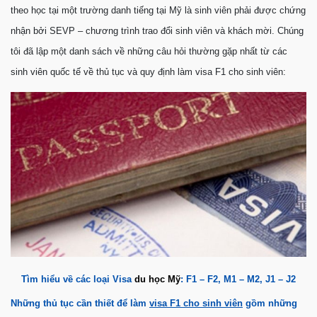
theo học tại một trường danh tiếng tại Mỹ là sinh viên phải được chứng
nhận bởi SEVP – chương trình trao đổi sinh viên và khách mời. Chúng
tôi đã lập một danh sách về những câu hỏi thường gặp nhất từ các
sinh viên quốc tế về thủ tục và quy định làm visa F1 cho sinh viên:
Tìm hiểu về các loại Visa
du học Mỹ
: F1 – F2, M1 – M2, J1 – J2
Những thủ tục cần thiết để làm
visa F1 cho sinh viên
gồm những