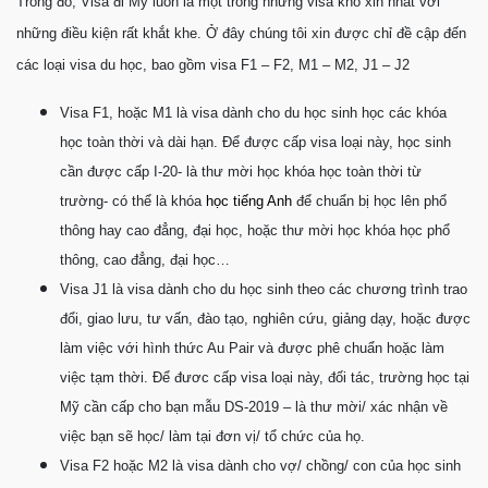
Trong đó, Visa đi Mỹ luôn là một trong những visa khó xin nhất với
những điều kiện rất khắt khe. Ở đây chúng tôi xin được chỉ đề cập đến
các loại visa du học, bao gồm visa F1 – F2, M1 – M2, J1 – J2
Visa F1, hoặc M1 là visa dành cho du học sinh học các khóa
học toàn thời và dài hạn. Để được cấp visa loại này, học sinh
cần được cấp I-20- là thư mời học khóa học toàn thời từ
trường- có thể là khóa
học tiếng Anh
để chuẩn bị học lên phổ
thông hay cao đẳng, đại học, hoặc thư mời học khóa học phổ
thông, cao đẳng, đại học…
Visa J1 là visa dành cho du học sinh theo các chương trình trao
đổi, giao lưu, tư vấn, đào tạo, nghiên cứu, giảng dạy, hoặc được
làm việc với hình thức Au Pair và được phê chuẩn hoặc làm
việc tạm thời. Để đươc cấp visa loại này, đối tác, trường học tại
Mỹ cần cấp cho bạn mẫu DS-2019 – là thư mời/ xác nhận về
việc bạn sẽ học/ làm tại đơn vị/ tổ chức của họ.
Visa F2 hoặc M2 là visa dành cho vợ/ chồng/ con của học sinh