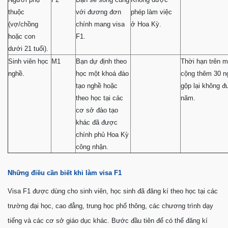
thuộc
với đương đơn
phép làm việc
(vợ/chồng
chính mang visa
ở Hoa Kỳ.
hoặc con
F1.
dưới 21 tuổi).
Sinh viên học
M1
Bạn dự định theo
Thời hạn trên m
nghề.
học một khoá đào
cộng thêm 30 n
tạo nghề hoặc
gộp lại không 
theo học tại các
năm.
cơ sở đào tạo
khác đã được
chính phủ Hoa Kỳ
công nhận.
Những điều cần biết khi làm visa F1
Visa F1 được dùng cho sinh viên, học sinh đã đăng kí theo học tại các
trường đại học, cao đẳng, trung học phổ thông, các chương trình dạy
tiếng và các cơ sở giáo dục khác. Bước đầu tiên để có thể đăng kí