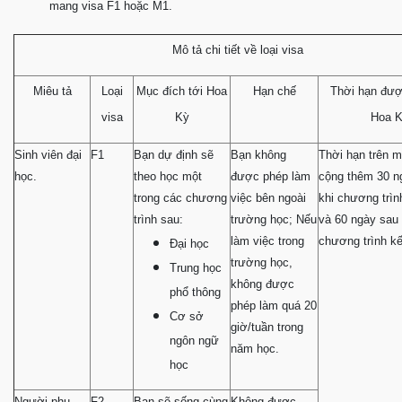
mang visa F1 hoặc M1.
Mô tả chi tiết về loại visa
Miêu tả
Loại
Mục đích tới Hoa
Hạn chế
Thời hạn đượ
visa
Kỳ
Hoa 
Sinh viên đại
F1
Bạn dự định sẽ
Bạn không
Thời hạn trên m
học.
theo học một
được phép làm
cộng thêm 30 n
trong các chương
việc bên ngoài
khi chương trìn
trình sau:
trường học; Nếu
và 60 ngày sau 
làm việc trong
chương trình kế
Đại học
trường học,
Trung học
không được
phổ thông
phép làm quá 20
Cơ sở
giờ/tuần trong
ngôn ngữ
năm học.
học
Người phụ
F2
Bạn sẽ sống cùng
Không được