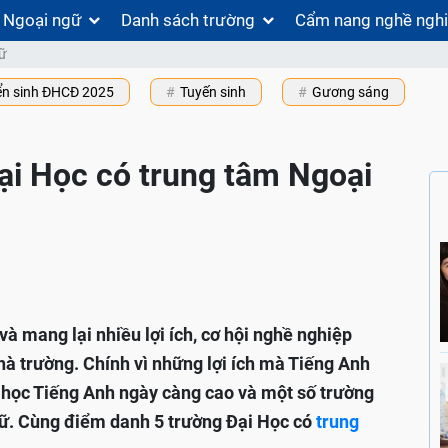
Ngoại ngữ
Danh sách trường
Cẩm nang nghề ngh
ữ
ển sinh ĐHCĐ 2025
Tuyến sinh
Gương sáng
ại Học có trung tâm Ngoại
à mang lại nhiều lợi ích, cơ hội nghề nghiệp
nhà trường. Chính vì những lợi ích mà Tiếng Anh
u học Tiếng Anh ngày càng cao và một số trường
ữ. Cùng điểm danh 5 trường Đại Học có
trung