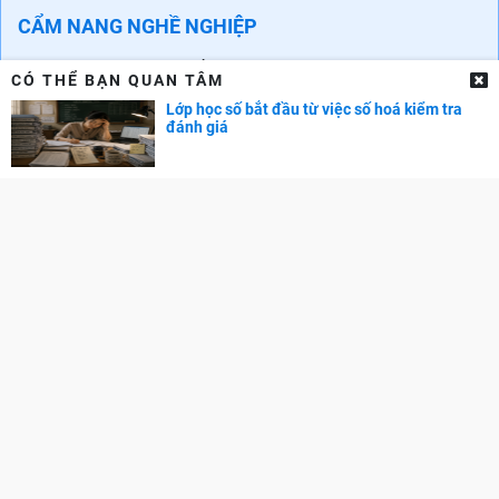
CẨM NANG NGHỀ NGHIỆP
Chọn ngành - Chọn nghề
CÓ THỂ BẠN QUAN TÂM
Phát triển bản thân
Lớp học số bắt đầu từ việc số hoá kiểm tra
đánh giá
Phát triển sự nghiệp
Tuyển dụng
GÓC PHỤ HUYNH
Cẩm nang dạy trẻ
TRA CỨU ĐIỂM
Điểm chuẩn Đại học
Điểm thi THPT
Điểm chuẩn lớp 10