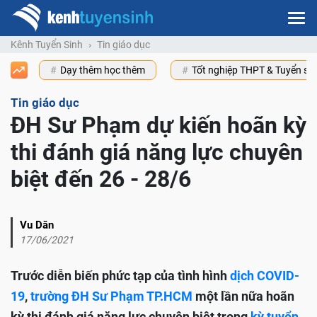
Kênh Tuyển Sinh
Tin giáo dục
Dạy thêm học thêm
Tốt nghiệp THPT & Tuyển s
Tin giáo dục
ĐH Sư Phạm dự kiến hoãn kỳ
thi đánh giá năng lực chuyên
biệt đến 26 - 28/6
Vu Dăn
17/06/2021
Trước diễn biến phức tạp của tình hình
dịch COVID-
19
,
trường ĐH Sư Phạm TP.HCM
một lần nữa hoãn
kỳ thi đánh giá năng lực chuyên biệt trong
kỳ tuyển