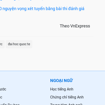
guyện vọng xét tuyển bằng bài thi đánh giá
Theo VnExpress
ực
đai hoc quoc te
NGOẠI NGỮ
nước
Học tiếng Anh
ọc
Chứng chỉ tiếng Anh