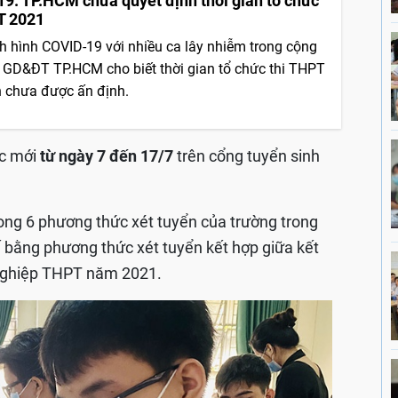
9: TP.HCM chưa quyết định thời gian tổ chức
T 2021
nh hình COVID-19 với nhiều ca lây nhiễm trong cộng
 GD&ĐT TP.HCM cho biết thời gian tổ chức thi THPT
 chưa được ấn định.
ức mới
từ ngày 7 đến 17/7
trên cổng tuyển sinh
rong 6 phương thức xét tuyển của trường trong
ế bằng phương thức xét tuyển kết hợp giữa kết
 nghiệp THPT năm 2021.