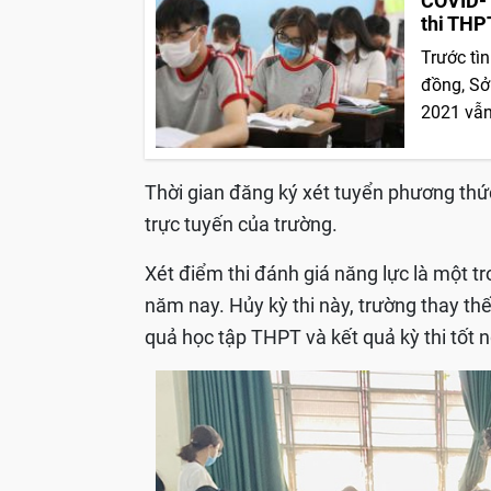
COVID-1
thi THP
Trước tì
đồng, Sở
2021 vẫn
Thời gian đăng ký xét tuyển phương th
trực tuyến của trường.
Xét điểm thi đánh giá năng lực là một t
năm nay. Hủy kỳ thi này, trường thay th
quả học tập THPT và kết quả kỳ thi tốt