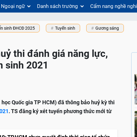
Ngoại ngữ
Danh sách trường
Cẩm nang nghề ngh
ển sinh ĐHCĐ 2025
Tuyến sinh
Gương sáng
ỷ thi đánh giá năng lực,
n sinh 2021
 học Quốc gia TP HCM) đã thông bảo huỷ kỳ thi
2021
. TS đăng ký xét tuyển phương thức mới từ