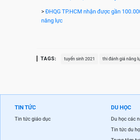
>
ĐHQG TP.HCM nhận được gần 100.000 n
năng lực
TAGS:
tuyển sinh 2021
thi đánh giá năng l
TIN TỨC
DU HỌC
Tin tức giáo dục
Du học các 
Tin tức du h