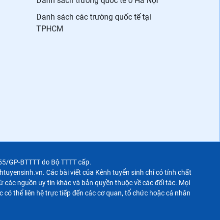
Danh sách trường quốc tế ở Hà Nội
Danh sách các trường quốc tế tại
TPHCM
355/GP-BTTTT do Bộ TTTT cấp.
uyensinh.vn. Các bài viết của Kênh tuyển sinh chỉ có tính chất
 các nguồn uy tín khác và bản quyền thuộc về các đối tác. Mọi
c có thể liên hệ trực tiếp đến các cơ quan, tổ chức hoặc cá nhân