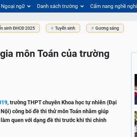
Ngoại ngữ
Danh sách trường
Cẩm nang nghề ngh
ển sinh ĐHCĐ 2025
Tuyến sinh
Gương sáng
 gia môn Toán của trường
019
, trường THPT chuyên Khoa học tự nhiên (Đại
 Nội) công bố đề thi thử môn Toán nhằm giúp
 làm quen với dạng đề thi trước khi thi chính