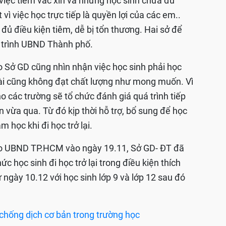
 việc tiêm vắc xin và những học sinh chưa đủ
vì việc học trực tiếp là quyền lợi của các em..
đủ điều kiện tiêm, dễ bị tổn thương. Hai sở để
ể trình UBND Thành phố.
o Sở GD cũng nhìn nhận việc học sinh phải học
 dài cũng không đạt chất lượng như mong muốn. Vì
o các trường sẽ tổ chức đánh giá quá trình tiếp
an vừa qua. Từ đó kịp thời hỗ trợ, bổ sung để học
m học khi đi học trở lại.
đạo UBND TP.HCM vào ngày 19.11, Sở GD- ĐT đã
ức học sinh đi học trở lại trong điều kiện thích
 ngày 10.12 với học sinh lớp 9 và lớp 12 sau đó
hống dịch cơ bản trong trường học