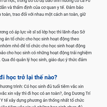
inh đi học, trong đó có dự báo tình huống có ca F0
g dẫn và thẩm định của cơ quan y tế. Đảm bảo
toàn, trao đổi với nhau một cách an toàn, giữ
ng có áp lực về sĩ số lớp học thì lãnh đạo Sở
ơng án tổ chức cho học sinh hoạt động theo
 nhóm nhỏ để tổ chức cho học sinh hoạt động
bảo cho học sinh có những hoạt động trải nghiệm
Qua đó quản lý học sinh, giáo dục ý thức đảm
i học trở lại thế nào?
ương trình: Có học sinh đủ tuổi tiêm vắc xin
ắc xin vậy thì đi học có an toàn?, ông Dương Trí
ở Y tế xây dựng phương án thống nhất tổ chức