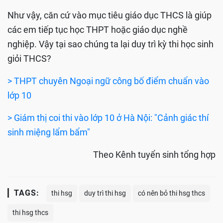
Như vậy, căn cứ vào mục tiêu giáo dục THCS là giúp
các em tiếp tục học THPT hoặc giáo dục nghề
nghiệp. Vậy tại sao chúng ta lại duy trì kỳ thi học sinh
giỏi THCS?
> THPT chuyên Ngoại ngữ công bố điểm chuẩn vào
lớp 10
> Giám thị coi thi vào lớp 10 ở Hà Nội: "Cảnh giác thí
sinh miệng lẩm bẩm"
Theo Kênh tuyển sinh tổng hợp
TAGS:
thi hsg
duy trì thi hsg
có nên bỏ thi hsg thcs
thi hsg thcs