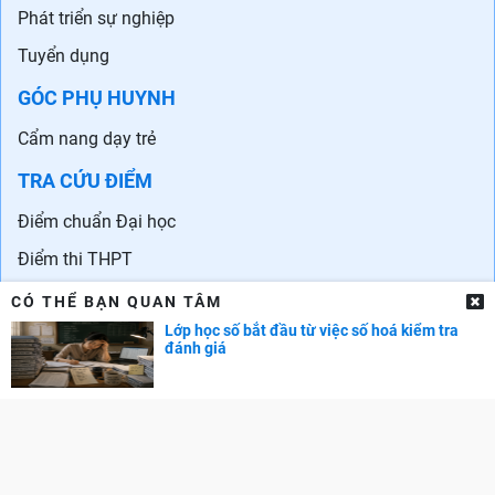
Phát triển sự nghiệp
Tuyển dụng
GÓC PHỤ HUYNH
Cẩm nang dạy trẻ
TRA CỨU ĐIỂM
Điểm chuẩn Đại học
Điểm thi THPT
Điểm chuẩn lớp 10
CÓ THỂ BẠN QUAN TÂM
Lớp học số bắt đầu từ việc số hoá kiểm tra
đánh giá
Liên hệ quảng cáo: 0829.689.869
Email:
kenhtuyensinh.ads@gmail.com