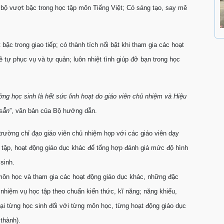
bộ vượt bậc trong học tập môn Tiếng Việt; Có sáng tạo, say mê
ậc trong giao tiếp; có thành tích nổi bật khi tham gia các hoạt
 tự phục vụ và tự quản; luôn nhiệt tình giúp đỡ bạn trong học
ởng học sinh là hết sức linh hoạt do giáo viên chủ nhiệm và Hiệu
sẵn
”, văn bản của Bộ hướng dẫn.
rường chỉ đạo giáo viên chủ nhiệm họp với các giáo viên dạy
c tập, hoạt động giáo dục khác để tổng hợp đánh giá mức độ hình
sinh.
 môn học và tham gia các hoạt động giáo dục khác, những đặc
 nhiệm vụ học tập theo chuẩn kiến thức, kĩ năng; năng khiếu,
ại từng học sinh đối với từng môn học, từng hoạt động giáo dục
thành).