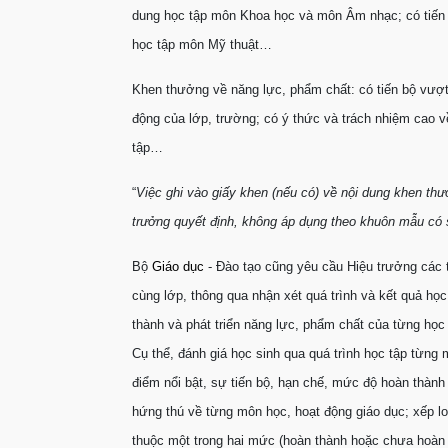
dung học tập môn Khoa học và môn Âm nhạc; có tiến 
học tập môn Mỹ thuật…
Khen thưởng về năng lực, phẩm chất: có tiến bộ vượt b
động của lớp, trường; có ý thức và trách nhiệm cao về
tập…
“
Việc ghi vào giấy khen (nếu có) về nội dung khen thư
trưởng quyết định, không áp
dụng theo khuôn mẫu có 
Bộ
Giáo dục
- Đào tạo cũng yêu cầu Hiệu trưởng các t
cùng lớp, thông qua nhận xét quá trình và kết quả họ
thành và phát triển năng lực, phẩm chất của từng học 
Cụ thể, đánh giá học sinh qua quá trình học tập từng
điểm nổi bật, sự tiến bộ, hạn chế, mức độ hoàn thành
hứng thú về từng môn học, hoạt động giáo dục; xếp lo
thuộc một trong hai mức (hoàn thành hoặc chưa hoàn 