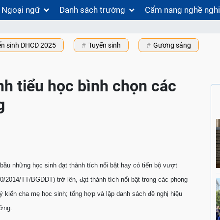
Ngoại ngữ
Danh sách trường
Cẩm nang nghề ngh
ển sinh ĐHCĐ 2025
Tuyến sinh
Gương sáng
h tiểu học bình chọn các
g
bầu những học sinh đạt thành tích nổi bật hay có tiến bộ vượt
30/2014/TT/BGDĐT) trở lên, đạt thành tích nổi bật trong các phong
 ý kiến cha mẹ học sinh; tổng hợp và lập danh sách đề nghị hiệu
ưởng.