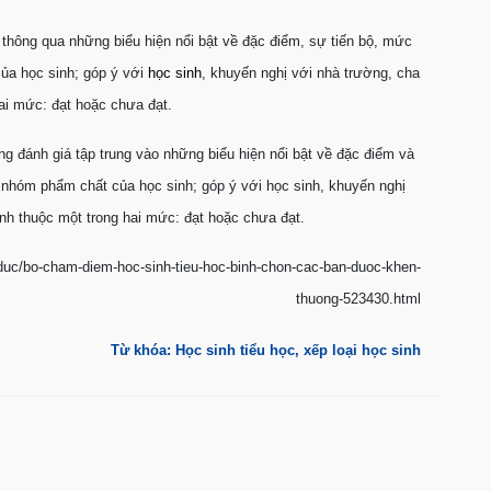
 thông qua những biểu hiện nổi bật về đặc điểm, sự tiến bộ, mức
của học sinh; góp ý với
học sinh
, khuyến nghị với nhà trường, cha
hai mức: đạt hoặc chưa đạt.
ng đánh giá tập trung vào những biểu hiện nổi bật về đặc điểm và
g nhóm phẩm chất của học sinh; góp ý với học sinh, khuyến nghị
inh thuộc một trong hai mức: đạt hoặc chưa đạt.
duc/bo-cham-diem-hoc-sinh-tieu-hoc-binh-chon-cac-ban-duoc-khen-
thuong-523430.html
Từ khóa: Học sinh tiểu học, xếp loại học sinh