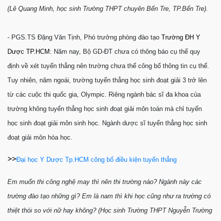
(Lê Quang Minh, học sinh Trường THPT chuyên Bến Tre, TP.Bến Tre).
- PGS.TS Đặng Văn Tịnh, Phó trưởng phòng đào tạo
Trường ĐH Y
Dược TP.HCM
: Năm nay, Bộ GD-ĐT chưa có thông báo cụ thể quy
định về xét tuyển thẳng nên trường chưa thể công bố thông tin cụ thể.
Tuy nhiên, năm ngoái, trường tuyển thẳng học sinh đoạt giải 3 trở lên
từ các cuộc thi quốc gia, Olympic. Riêng ngành bác sĩ đa khoa của
trường không tuyển thẳng học sinh đoạt giải môn toán mà chỉ tuyển
học sinh đoạt giải môn sinh học. Ngành dược sĩ tuyển thẳng học sinh
đoạt giải môn hóa học.
>>
Đại học Y Dược Tp.HCM công bố điều kiện tuyển thẳng
Em muốn thi công nghệ may thì nên thi trường nào? Ngành này các
trường đào tạo những gì? Em là nam thì khi học cũng như ra trường có
thiệt thòi so với nữ hay không? (Học sinh Trường THPT Nguyễn Trường