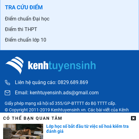
TRA CỨU ĐIỂM
Điểm chuẩn Đại học
Điểm thi THPT
Điểm chuẩn lớp 10
Liên hệ quảng cáo: 0829.689.869
Email:
kenhtuyensinh.ads@gmail.com
Giấy phép mạng xã hội số 355/GP-BTTTT do Bộ TTTT cấp.
© Copyright 2011-2019 Kenhtuyensinh.vn. Các bài viết của Kênh
tuyển sinh chỉ có tính chất tham khảo, được tổng hợp từ các nguồn
CÓ THỂ BẠN QUAN TÂM
uy tín khác và bản quyền thuộc về các đối tác. Mọi thông tin liên
Lớp học số bắt đầu từ việc số hoá kiểm tra
quan người đọc có thể liên hệ trực tiếp đến các cơ quan, tổ chức
đánh giá
hoặc cá nhân được đề cập trong bài viết.