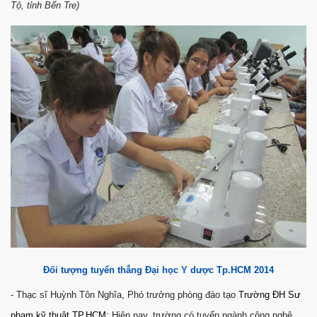
Tộ, tỉnh Bến Tre)
Đối tượng tuyển thẳng Đại học Y dược Tp.HCM 2014
- Thạc sĩ Huỳnh Tôn Nghĩa, Phó trưởng phòng đào tạo
Trường ĐH Sư
phạm kỹ thuật TP.HCM
: Hiện nay, trường có tuyển ngành công nghệ