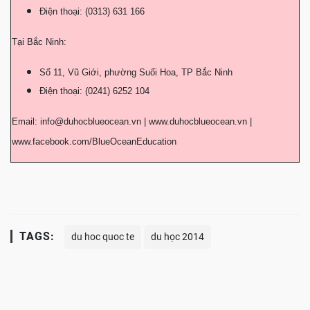
Điện thoại: (0313) 631 166
Tại Bắc Ninh:
Số 11, Vũ Giới, phường Suối Hoa, TP Bắc Ninh
Điện thoại: (0241) 6252 104
Email:
info@duhocblueocean.vn
| www.duhocblueocean.vn |
www.facebook.com/BlueOceanEducation
TAGS:
du hoc quoc te
du học 2014