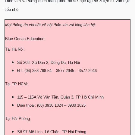
Triển lãm và đừng quên mang theo hồ sơ học tập để được tư vấn trực
tiếp nhé!
Mọi thông tin chi tiết về hội thảo xin vui lòng liên hệ:
Blue Ocean Education
Tại Hà Nội:
Số 208, Xã Đàn 2, Đống Đa, Hà Nội
ĐT: (04) 353 768 54 – 3577 2945 – 3577 2946
Tại TP HCM:
115 – 115A Võ Văn Tần, Quận 3, TP Hồ Chí Minh
Điện thoại: (08) 3930 1824 – 3930 1825
Tại Hải Phòng:
Số 97 Mê Linh, Lê Chân, TP Hải Phòng