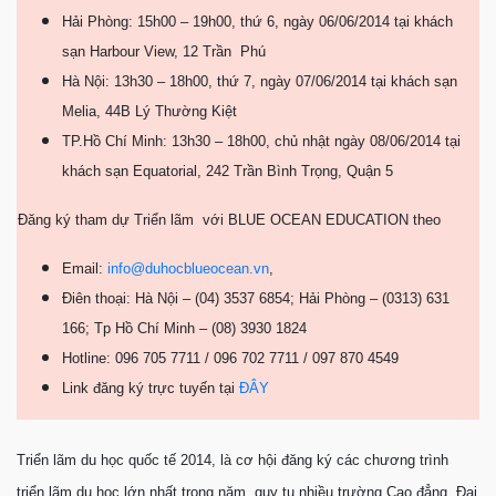
Hải Phòng: 15h00 – 19h00, thứ 6, ngày 06/06/2014 tại khách
sạn Harbour View, 12 Trần Phú
Hà Nội: 13h30 – 18h00, thứ 7, ngày 07/06/2014 tại khách sạn
Melia, 44B Lý Thường Kiệt
TP.Hồ Chí Minh: 13h30 – 18h00, chủ nhật ngày 08/06/2014 tại
khách sạn Equatorial, 242 Trần Bình Trọng, Quận 5
Đăng ký tham dự Triển lãm với BLUE OCEAN EDUCATION theo
Email:
info@duhocblueocean.vn
,
Điên thoại: Hà Nội – (04) 3537 6854; Hải Phòng – (0313) 631
166; Tp Hồ Chí Minh – (08) 3930 1824
Hotline: 096 705 7711 / 096 702 7711 / 097 870 4549
Link đăng ký trực tuyến tại
ĐÂY
Triển lãm du học quốc tế 2014, là cơ hội đăng ký các chương trình
triển lãm du học lớn nhất trong năm, quy tụ nhiều trường Cao đẳng, Đại