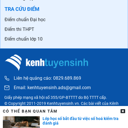
TRA CỨU ĐIỂM
Điểm chuẩn Đại học
Điểm thi THPT
Điểm chuẩn lớp 10
Liên hệ quảng cáo: 0829.689.869
Email:
kenhtuyensinh.ads@gmail.com
Giấy phép mạng xã hội số 355/GP-BTTTT do Bộ TTTT cấp.
© Copyright 2011-2019 Kenhtuyensinh.vn. Các bài viết của Kênh
tuyển sinh chỉ có tính chất tham khảo, được tổng hợp từ các nguồn
CÓ THỂ BẠN QUAN TÂM
uy tín khác và bản quyền thuộc về các đối tác. Mọi thông tin liên
Lớp học số bắt đầu từ việc số hoá kiểm tra
quan người đọc có thể liên hệ trực tiếp đến các cơ quan, tổ chức
đánh giá
hoặc cá nhân được đề cập trong bài viết.