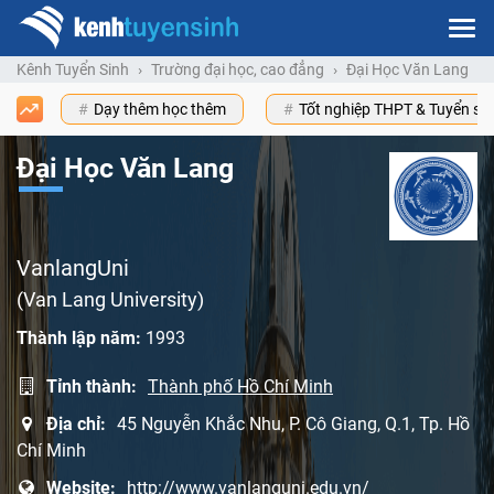
Kênh Tuyển Sinh
Trường đại học, cao đẳng
Đại Học Văn Lang
Dạy thêm học thêm
Tốt nghiệp THPT & Tuyển s
Đại Học Văn Lang
VanlangUni
(Van Lang University)
Thành lập năm:
1993
Tỉnh thành:
Thành phố Hồ Chí Minh
Địa chỉ:
45 Nguyễn Khắc Nhu, P. Cô Giang, Q.1, Tp. Hồ
Chí Minh
Website:
http://www.vanlanguni.edu.vn/