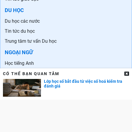
DU HỌC
Du học các nước
Tin tức du học
Trung tâm tư vấn Du học
NGOẠI NGỮ
Học tiếng Anh
Chứng chỉ tiếng Anh
CÓ THỂ BẠN QUAN TÂM
Lớp học số bắt đầu từ việc số hoá kiểm tra
Trung tâm Anh ngữ
đánh giá
Ngoại ngữ khác
DOL IELTS Đình Lực
DANH SÁCH TRƯỜNG
Đại học - Cao đẳng