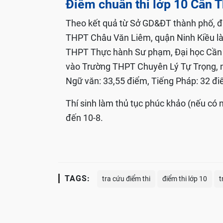
Điểm chuẩn thi lớp 10 Cần 
Theo kết quả từ Sở GD&ĐT thành phố, đ
THPT Châu Văn Liêm, quận Ninh Kiều là 
THPT Thực hành Sư phạm, Đại học Cần 
vào Trường THPT Chuyên Lý Tự Trọng, m
Ngữ văn: 33,55 điểm, Tiếng Pháp: 32 đi
Thí sinh làm thủ tục phúc khảo (nếu có nh
đến 10-8.
TAGS:
tra cứu điểm thi
điểm thi lớp 10
t