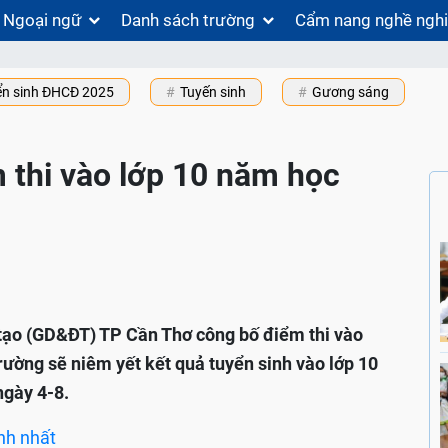
Ngoại ngữ
Danh sách trường
Cẩm nang nghề ngh
ển sinh ĐHCĐ 2025
Tuyến sinh
Gương sáng
 thi vào lớp 10 năm học
 tạo (GD&ĐT) TP Cần Thơ công bố điểm thi vào
ường sẽ niêm yết kết quả tuyển sinh vào lớp 10
ngày 4-8.
nh nhất