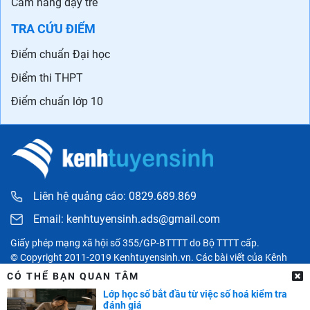
Cẩm nang dạy trẻ
TRA CỨU ĐIỂM
Điểm chuẩn Đại học
Điểm thi THPT
Điểm chuẩn lớp 10
Liên hệ quảng cáo: 0829.689.869
Email:
kenhtuyensinh.ads@gmail.com
Giấy phép mạng xã hội số 355/GP-BTTTT do Bộ TTTT cấp.
© Copyright 2011-2019 Kenhtuyensinh.vn. Các bài viết của Kênh
tuyển sinh chỉ có tính chất tham khảo, được tổng hợp từ các nguồn
CÓ THỂ BẠN QUAN TÂM
uy tín khác và bản quyền thuộc về các đối tác. Mọi thông tin liên
Lớp học số bắt đầu từ việc số hoá kiểm tra
quan người đọc có thể liên hệ trực tiếp đến các cơ quan, tổ chức
đánh giá